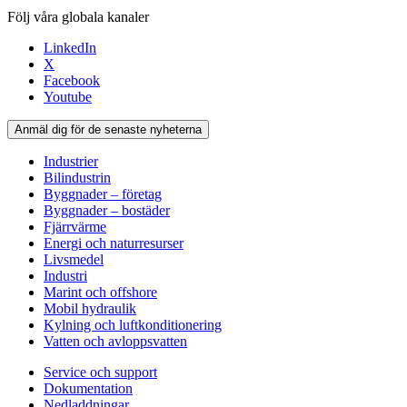
Följ våra globala kanaler
LinkedIn
X
Facebook
Youtube
Anmäl dig för de senaste nyheterna
Industrier
Bilindustrin
Byggnader – företag
Byggnader – bostäder
Fjärrvärme
Energi och naturresurser
Livsmedel
Industri
Marint och offshore
Mobil hydraulik
Kylning och luftkonditionering
Vatten och avloppsvatten
Service och support
Dokumentation
Nedladdningar