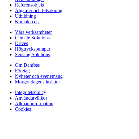
Referensobjekt
Åtgärder och felsökning
Utbildning
Kontakta oss
Våra verksamheter
Climate Solutions
Drives
Högtryckspumpar
Sensing Solutions
Om Danfoss
Företag
Nyheter och evenemang
Morgondagens insikter
Integritetspolicy
Användarvillkor
Allmän information
Cookies