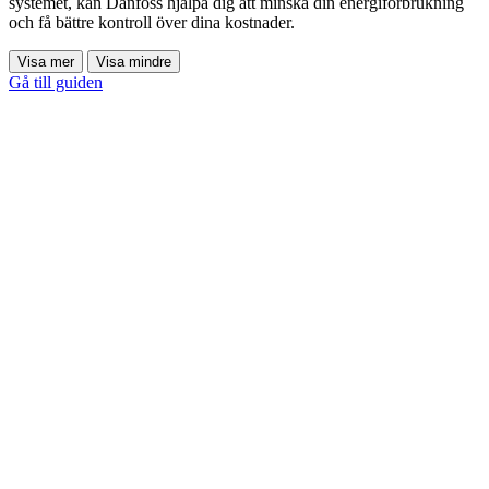
systemet, kan Danfoss hjälpa dig att minska din energiförbrukning
och få bättre kontroll över dina kostnader.
Visa mer
Visa mindre
Gå till guiden