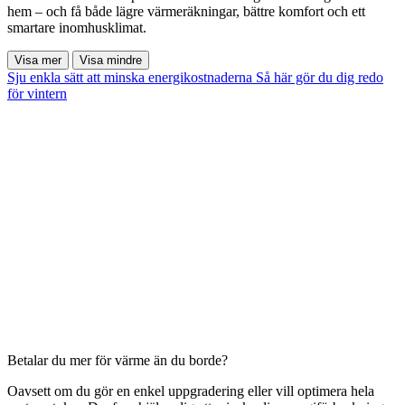
hem – och få både lägre värmeräkningar, bättre komfort och ett
smartare inomhusklimat.
Visa mer
Visa mindre
Sju enkla sätt att minska energikostnaderna
Så här gör du dig redo
för vintern
Betalar du mer för värme än du borde?
Oavsett om du gör en enkel uppgradering eller vill optimera hela