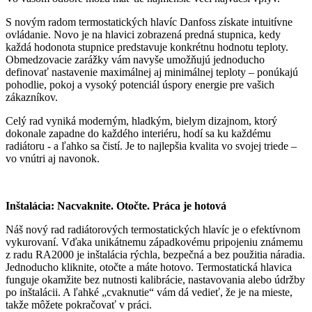
S novým radom termostatických hlavíc Danfoss získate intuitívne
ovládanie. Novo je na hlavici zobrazená predná stupnica, kedy
každá hodonota stupnice predstavuje konkrétnu hodnotu teploty.
Obmedzovacie zarážky vám navyše umožňujú jednoducho
definovať nastavenie maximálnej aj minimálnej teploty – ponúkajú
pohodlie, pokoj a vysoký potenciál úspory energie pre vašich
zákazníkov.
Celý rad vyniká moderným, hladkým, bielym dizajnom, ktorý
dokonale zapadne do každého interiéru, hodí sa ku každému
radiátoru - a ľahko sa čistí. Je to najlepšia kvalita vo svojej triede –
vo vnútri aj navonok.
Inštalácia: Nacvaknite. Otočte. Práca je hotová
Náš nový rad radiátorových termostatických hlavíc je o efektívnom
vykurovaní. Vďaka unikátnemu západkovému pripojeniu známemu
z radu RA2000 je inštalácia rýchla, bezpečná a bez použitia náradia.
Jednoducho kliknite, otočte a máte hotovo. Termostatická hlavica
funguje okamžite bez nutnosti kalibrácie, nastavovania alebo údržby
po inštalácii. A ľahké „cvaknutie“ vám dá vedieť, že je na mieste,
takže môžete pokračovať v práci.