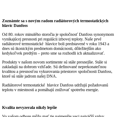
Zoznámte sa s novým radom radiátorových termostatických
hlavíc Danfoss
Od 80. rokov minulého storočia je spoločnosť Danfoss synonymom
vynikajúcej presnosti pri regulácii izbovej teploty. Naše prvé
radiátorové termostatické hlavice boli predstavené v roku 1943 a
dnes sú ikonickým predmetom domácnosti, dôležitejším ako
kedykoľvek predtým – preto sme sa rozhodli ich aktualizovať.
Produkty v našom novom sortimente sú stále presnejšie. Stále si
zakladajú na dobrom vzhľade. Sú definované neprekonateľnou
kvalitou a presnosťou vykurovania priestorov spoločnosti Danfoss,
ktoré sú stále jadrom našej DNA.
Radiátorové termostatické hlavice Danfoss udržujú požadovanú
teplotu v miestnosti a pomáhajú znižovať spotrebu energie.
Kvalita nevyzerala nikdy lepšie
Vo vašom odbore môžu mať tie najmenšie veci najväčší vplyv.