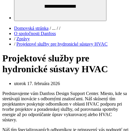
Domovská stránka
/
...
/
/
O spoločnosti Danfoss
/
Zprávy
/
Projektové služby pre hydronické sústavy HVAC
Projektové služby pre
hydronické sústavy HVAC
utorok 17. februára 2026
Predstavujeme vám Danfoss Design Support Center. Miesto, kde sa
stretávajú inovácie s odbornými znalosťami. Náš skúsený tím
projektantov poskytuje odborníkom v oblasti HVAC podporu pri
tvorbe projektov a poradenskej služby, od porovnania spotreby
energie až po odporúčanie úprav vykurovacej alebo HVAC
sústavy.
Náš tím špecializovaných odborníkov je pripravený vás podporiť pri