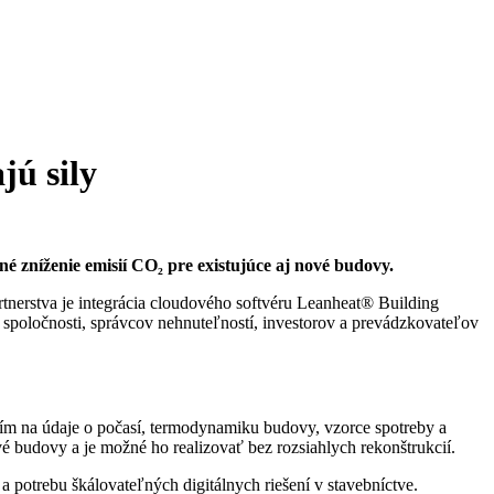
jú sily
é zníženie emisií CO₂ pre existujúce aj nové budovy.
rtnerstva je integrácia cloudového softvéru Leanheat® Building
 spoločnosti, správcov nehnuteľností, investorov a prevádzkovateľov
tím na údaje o počasí, termodynamiku budovy, vzorce spotreby a
é budovy a je možné ho realizovať bez rozsiahlych rekonštrukcií.
a potrebu škálovateľných digitálnych riešení v stavebníctve.