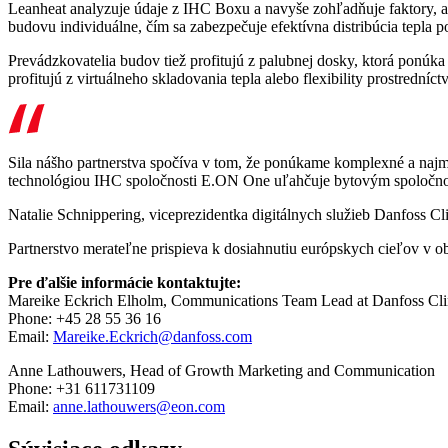
Leanheat analyzuje údaje z IHC Boxu a navyše zohľadňuje faktory, 
budovu individuálne, čím sa zabezpečuje efektívna distribúcia tepla 
Prevádzkovatelia budov tiež profitujú z palubnej dosky, ktorá ponúk
profitujú z virtuálneho skladovania tepla alebo flexibility prostredn
Sila nášho partnerstva spočíva v tom, že ponúkame komplexné a najmo
technológiou IHC spoločnosti E.ON One uľahčuje bytovým spoločnosti
Natalie Schnippering, viceprezidentka digitálnych služieb Danfoss Cl
Partnerstvo merateľne prispieva k dosiahnutiu európskych cieľov v o
Pre ďalšie informácie kontaktujte:
Mareike Eckrich Elholm, Communications Team Lead at Danfoss Cli
Phone: +45 28 55 36 16
Email:
Mareike.Eckrich@danfoss.com
Anne Lathouwers, Head of Growth Marketing and Communication
Phone: +31 611731109
Email:
anne.lathouwers@eon.com