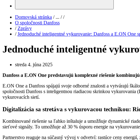
Domovská stránka
/
...
/
/
O spoločnosti Danfoss
/
Zprávy
/
Jednoduché inteligentné vykurovanie: Danfoss a E.ON One sp
Jednoduché inteligentné vykuro
streda 4. júna 2025
Danfoss a E.ON One predstavujú komplexné riešenie kombinujúce 
E.ON One a Danfoss spájajú svoje odborné znalosti a vytvárajú škálov
spoločnosti Danfoss s inteligentnou riadiacou skrinkou vykurovania 
vykurovacích sietí.
Digitalizácia sa stretáva s vykurovacou technikou: R
Kombinované riešenie sa ľahko inštaluje a umožňuje dynamické riade
sieťové signály. To umožňuje až 30 % úsporu energie na vykurovanie 
Partnerstvo reaguje na súčasný vývoj v odvetví: rastúce ceny energií,