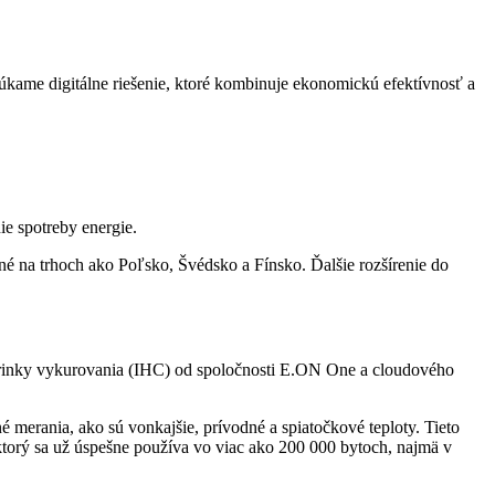
kame digitálne riešenie, ktoré kombinuje ekonomickú efektívnosť a
ie spotreby energie.
ené na trhoch ako Poľsko, Švédsko a Fínsko. Ďalšie rozšírenie do
skrinky vykurovania (IHC) od spoločnosti E.ON One a cloudového
merania, ako sú vonkajšie, prívodné a spiatočkové teploty. Tieto
ktorý sa už úspešne používa vo viac ako 200 000 bytoch, najmä v