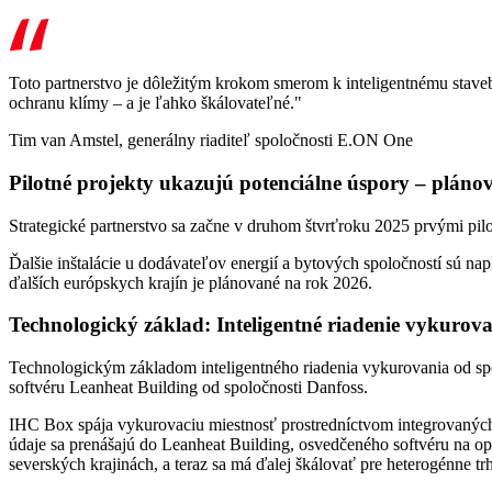
Toto partnerstvo je dôležitým krokom smerom k inteligentnému stave
ochranu klímy – a je ľahko škálovateľné."
Tim van Amstel, generálny riaditeľ spoločnosti E.ON One
Pilotné projekty ukazujú potenciálne úspory – pláno
Strategické partnerstvo sa začne v druhom štvrťroku 2025 prvými pi
Ďalšie inštalácie u dodávateľov energií a bytových spoločností sú na
ďalších európskych krajín je plánované na rok 2026.
Technologický základ: Inteligentné riadenie vykurova
Technologickým základom inteligentného riadenia vykurovania od sp
softvéru Leanheat Building od spoločnosti Danfoss.
IHC Box spája vykurovaciu miestnosť prostredníctvom integrovaných s
údaje sa prenášajú do Leanheat Building, osvedčeného softvéru na op
severských krajinách, a teraz sa má ďalej škálovať pre heterogénne t