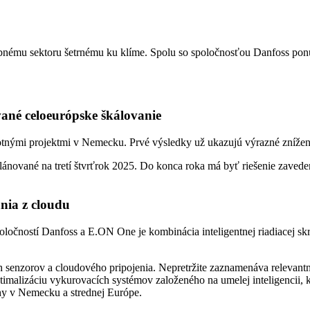
bnému sektoru šetrnému ku klíme. Spolu so spoločnosťou Danfoss ponú
vané celoeurópske škálovanie
lotnými projektmi v Nemecku. Prvé výsledky už ukazujú výrazné znížen
plánované na tretí štvrťrok 2025. Do konca roka má byť riešenie zaved
nia z cloudu
oločností Danfoss a E.ON One je kombinácia inteligentnej riadiacej 
enzorov a cloudového pripojenia. Nepretržite zaznamenáva relevantné 
timalizáciu vykurovacích systémov založeného na umelej inteligencii, 
rhy v Nemecku a strednej Európe.