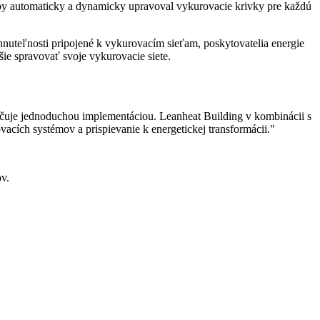
by automaticky a dynamicky upravoval vykurovacie krivky pre každú
hnuteľnosti pripojené k vykurovacím sieťam, poskytovatelia energie
šie spravovať svoje vykurovacie siete.
načuje jednoduchou implementáciou. Leanheat Building v kombinácii s
cích systémov a prispievanie k energetickej transformácii."
ov.