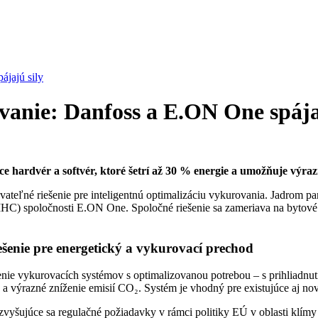
ájajú sily
vanie: Danfoss a E.ON One spája
hardvér a softvér, ktoré šetrí až 30 % energie a umožňuje výrazn
ateľné riešenie pre inteligentnú optimalizáciu vykurovania. Jadrom pa
(IHC) spoločnosti E.ON One. Spoločné riešenie sa zameriava na bytové
iešenie pre energetický a vykurovací prechod
nie vykurovacích systémov s optimalizovanou potrebou – s prihliadnu
a výrazné zníženie emisií CO₂. Systém je vhodný pre existujúce aj nov
 zvyšujúce sa regulačné požiadavky v rámci politiky EÚ v oblasti klímy 