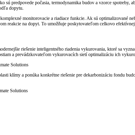
ako sú predpovede počasia, termodynamika budov a vzorce spotreby, a
podľa dopytu.
a komplexné monitorovacie a riadiace funkcie. Ak sú optimalizované ne
íctvom reakcie na dopyt. To umožňuje poskytovateľom celkovo efektívnej
dernejšie riešenie inteligentného riadenia vykurovania, ktoré sa vyz
am a prevádzkovateľom vykurovacích sietí optimalizáciu ich vykurova
imate Solutions
blasti klímy a ponúka konkrétne riešenie pre dekarbonizáciu fondu bud
mate Solutions