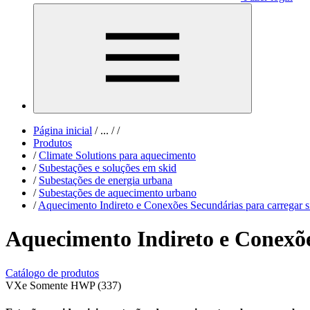
Página inicial
/
...
/
/
Produtos
/
Climate Solutions para aquecimento
/
Subestações e soluções em skid
/
Subestações de energia urbana
/
Subestações de aquecimento urbano
/
Aquecimento Indireto e Conexões Secundárias para carregar s
Aquecimento Indireto e Conexõe
Catálogo de produtos
VXe Somente HWP (337)​