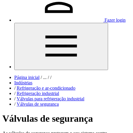
Fazer login
Página inicial
/
...
/
/
Indústrias
/
Refrigeração e ar-condicionado
/
Refrigeração industrial
/
Válvulas para refrigeração industrial
/
Válvulas de segurança
Válvulas de segurança