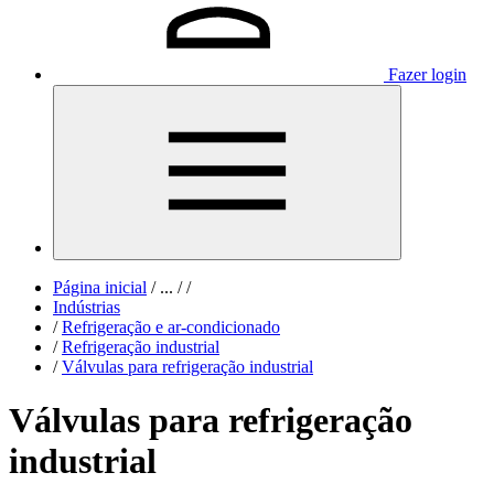
Fazer login
Página inicial
/
...
/
/
Indústrias
/
Refrigeração e ar-condicionado
/
Refrigeração industrial
/
Válvulas para refrigeração industrial
Válvulas para refrigeração
industrial