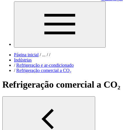
Página inicial
/
...
/
/
Indústrias
/
Refrigeração e ar-condicionado
/
Refrigeração comercial a CO₂
Refrigeração comercial a CO₂