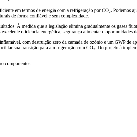
e eficiente em termos de energia com a refrigeração por CO₂. Podemos a
aturais de forma confiável e sem complexidade.
esultados. À medida que a legislação elimina gradualmente os gases fluo
 excelente eficiência energética, segurança alimentar e oportunidades 
é inflamável, com destruição zero da camada de ozônio e um GWP de ap
acilitar sua transição para a refrigeração com CO₂. Do projeto à impl
.
ro componentes.