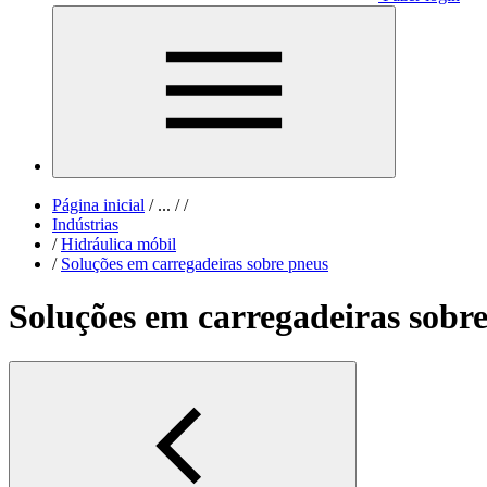
Página inicial
/
...
/
/
Indústrias
/
Hidráulica móbil
/
Soluções em carregadeiras sobre pneus
Soluções em carregadeiras sobr