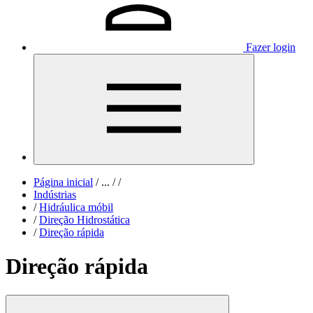
Fazer login
Página inicial
/
...
/
/
Indústrias
/
Hidráulica móbil
/
Direção Hidrostática
/
Direção rápida
Direção rápida