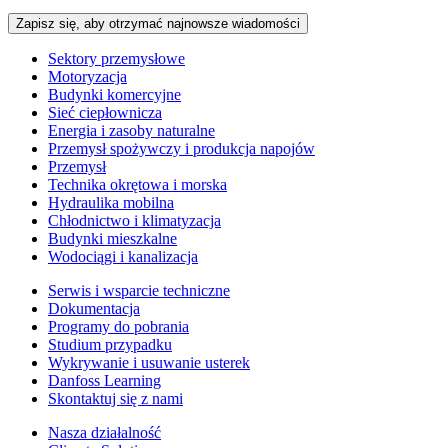
Zapisz się, aby otrzymać najnowsze wiadomości
Sektory przemysłowe
Motoryzacja
Budynki komercyjne
Sieć ciepłownicza
Energia i zasoby naturalne
Przemysł spożywczy i produkcja napojów
Przemysł
Technika okrętowa i morska
Hydraulika mobilna
Chłodnictwo i klimatyzacja
Budynki mieszkalne
Wodociągi i kanalizacja
Serwis i wsparcie techniczne
Dokumentacja
Programy do pobrania
Studium przypadku
Wykrywanie i usuwanie usterek
Danfoss Learning
Skontaktuj się z nami
Nasza działalność