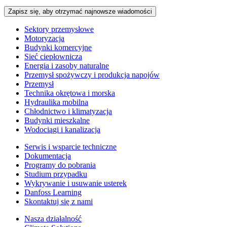
Zapisz się, aby otrzymać najnowsze wiadomości
Sektory przemysłowe
Motoryzacja
Budynki komercyjne
Sieć ciepłownicza
Energia i zasoby naturalne
Przemysł spożywczy i produkcja napojów
Przemysł
Technika okrętowa i morska
Hydraulika mobilna
Chłodnictwo i klimatyzacja
Budynki mieszkalne
Wodociągi i kanalizacja
Serwis i wsparcie techniczne
Dokumentacja
Programy do pobrania
Studium przypadku
Wykrywanie i usuwanie usterek
Danfoss Learning
Skontaktuj się z nami
Nasza działalność