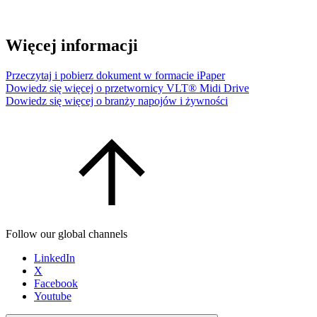
Więcej informacji
Przeczytaj i pobierz dokument w formacie iPaper
Dowiedz się więcej o przetwornicy VLT® Midi Drive
Dowiedz się więcej o branży napojów i żywności
Follow our global channels
LinkedIn
X
Facebook
Youtube