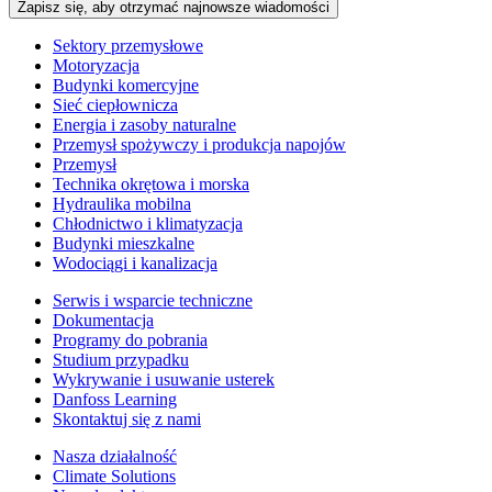
Zapisz się, aby otrzymać najnowsze wiadomości
Sektory przemysłowe
Motoryzacja
Budynki komercyjne
Sieć ciepłownicza
Energia i zasoby naturalne
Przemysł spożywczy i produkcja napojów
Przemysł
Technika okrętowa i morska
Hydraulika mobilna
Chłodnictwo i klimatyzacja
Budynki mieszkalne
Wodociągi i kanalizacja
Serwis i wsparcie techniczne
Dokumentacja
Programy do pobrania
Studium przypadku
Wykrywanie i usuwanie usterek
Danfoss Learning
Skontaktuj się z nami
Nasza działalność
Climate Solutions