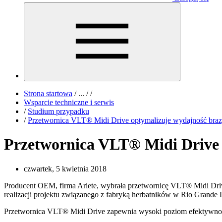
Strona startowa
/
...
/
/
Wsparcie techniczne i serwis
/
Studium przypadku
/
Przetwornica VLT® Midi Drive optymalizuje wydajność brazyl
Przetwornica VLT® Midi Drive o
czwartek, 5 kwietnia 2018
Producent OEM, firma Ariete, wybrała przetwornicę VLT® Midi Driv
realizacji projektu związanego z fabryką herbatników w Rio Grande
Przetwornica VLT® Midi Drive zapewnia wysoki poziom efektywności