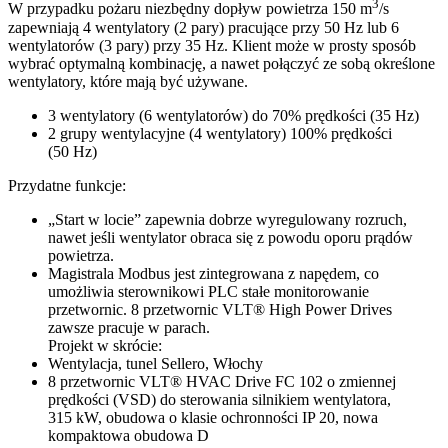
3
W przypadku pożaru niezbędny dopływ powietrza 150 m
/s
zapewniają 4 wentylatory (2 pary) pracujące przy 50 Hz lub 6
wentylatorów (3 pary) przy 35 Hz. Klient może w prosty sposób
wybrać optymalną kombinację, a nawet połączyć ze sobą określone
wentylatory, które mają być używane.
3 wentylatory (6 wentylatorów) do 70% prędkości (35 Hz)
2 grupy wentylacyjne (4 wentylatory) 100% prędkości
(50 Hz)
Przydatne funkcje:
„Start w locie” zapewnia dobrze wyregulowany rozruch,
nawet jeśli wentylator obraca się z powodu oporu prądów
powietrza.
Magistrala Modbus jest zintegrowana z napędem, co
umożliwia sterownikowi PLC stałe monitorowanie
przetwornic. 8 przetwornic VLT® High Power Drives
zawsze pracuje w parach.
Projekt w skrócie:
Wentylacja, tunel Sellero, Włochy
8 przetwornic VLT® HVAC Drive FC 102 o zmiennej
prędkości (VSD) do sterowania silnikiem wentylatora,
315 kW, obudowa o klasie ochronności IP 20, nowa
kompaktowa obudowa D