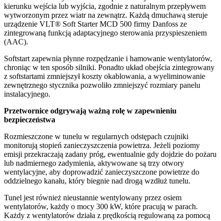
kierunku wejścia lub wyjścia, zgodnie z naturalnym przepływem
wytworzonym przez wiatr na zewnątrz. Każdą dmuchawą steruje
urządzenie VLT® Soft Starter MCD 500 firmy Danfoss ze
zintegrowaną funkcją adaptacyjnego sterowania przyspieszeniem
(AAC).
Softstart zapewnia płynne rozpędzanie i hamowanie wentylatorów,
chroniąc w ten sposób silniki. Ponadto układ obejścia zintegrowany
z softstartami zmniejszył koszty okablowania, a wyeliminowanie
zewnętrznego stycznika pozwoliło zmniejszyć rozmiary panelu
instalacyjnego.
Przetwornice odgrywają ważną rolę w zapewnieniu
bezpieczeństwa
Rozmieszczone w tunelu w regularnych odstępach czujniki
monitorują stopień zanieczyszczenia powietrza. Jeżeli poziomy
emisji przekraczają zadany próg, ewentualnie gdy dojdzie do pożaru
lub nadmiernego zadymienia, aktywowane są trzy otwory
wentylacyjne, aby doprowadzić zanieczyszczone powietrze do
oddzielnego kanału, który biegnie nad drogą wzdłuż tunelu.
Tunel jest również nieustannie wentylowany przez osiem
wentylatorów, każdy o mocy 300 kW, które pracują w parach.
Każdy z wentylatorów działa z prędkością regulowaną za pomocą