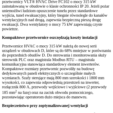
przetwornicy VLT® HVAC Drive FC102 o mocy 315 kW
zainstalowaną w obudowie o klasie ochronności IP 20. Jeżeli pożar
uniemożliwi ludziom opuszczenie tunelu przez standardowe
wyjścia, tunel ewakuacyjny, który biegnie równolegle do kanałów
wentylacyjnych nad drogą, zapewnia bezpieczną pieszą drogę
ewakuacji. Dwa wentylatory o mocy 75 kW zapewniają czyste
powietrze.
Kompaktowe przetwornice oszczędzają koszty instalacji
Przetwornice HVAC o mocy 315 kW należą do nowej serii
urządzeń w obudowach D, które są do 68% mniejsze w porównaniu
do poprzednich obudów D. Do sterowania i monitorowania służy
sterownik PLC oraz magistrala Modbus RTU – magistrala
komunikacyjna stanowiąca standardowy element inwerterów.
Kompaktowe rozmiary przetwornic pozwoliły na budowę
dedykowanych paneli elektrycznych o szczególnie małych
wymiarach. Szafy sterujące mają 800 mm szerokości i 1800 mm
wysokości, co zapewnia odpowiednią przestrzeń na inwerter,
rozłącznik 800 A, przewody wejściowe i wyjściowe (2 przewody
2
185 mm
na fazę) oraz na zacisk obwodu pomocniczego,
pozostawiając operatorom dużo miejsca do manewru.
Bezpieczeństwo przy zoptymalizowanej wentylacji