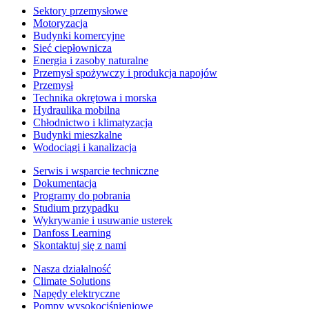
Sektory przemysłowe
Motoryzacja
Budynki komercyjne
Sieć ciepłownicza
Energia i zasoby naturalne
Przemysł spożywczy i produkcja napojów
Przemysł
Technika okrętowa i morska
Hydraulika mobilna
Chłodnictwo i klimatyzacja
Budynki mieszkalne
Wodociągi i kanalizacja
Serwis i wsparcie techniczne
Dokumentacja
Programy do pobrania
Studium przypadku
Wykrywanie i usuwanie usterek
Danfoss Learning
Skontaktuj się z nami
Nasza działalność
Climate Solutions
Napędy elektryczne
Pompy wysokociśnieniowe