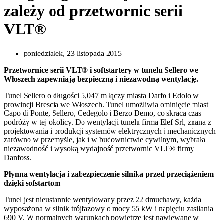
zależy od przetwornic serii
VLT®
poniedziałek, 23 listopada 2015
Przetwornice serii VLT® i softstartery w tunelu Sellero we
Włoszech zapewniają bezpieczną i niezawodną wentylację.
Tunel Sellero o długości 5,047 m łączy miasta Darfo i Edolo w
prowincji Brescia we Włoszech. Tunel umożliwia ominięcie miast
Capo di Ponte, Sellero, Cedegolo i Berzo Demo, co skraca czas
podróży w tej okolicy. Do wentylacji tunelu firma Elef Srl, znana z
projektowania i produkcji systemów elektrycznych i mechanicznych
zarówno w przemyśle, jak i w budownictwie cywilnym, wybrała
niezawodność i wysoką wydajność przetwornic VLT® firmy
Danfoss.
Płynna wentylacja i zabezpieczenie silnika przed przeciążeniem
dzięki sofstartom
Tunel jest nieustannie wentylowany przez 22 dmuchawy, każda
wyposażona w silnik trójfazowy o mocy 55 kW i napięciu zasilania
690 V. W normalnych warunkach powietrze jest nawiewane w