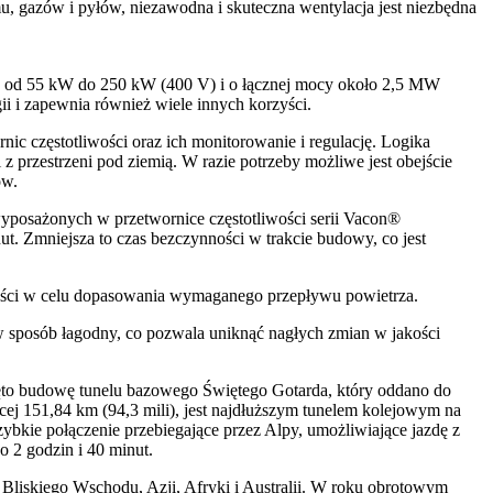
 gazów i pyłów, niezawodna i skuteczna wentylacja jest niezbędna
e od 55 kW do 250 kW (400 V) i o łącznej mocy około 2,5 MW
i i zapewnia również wiele innych korzyści.
ic częstotliwości oraz ich monitorowanie i regulację. Logika
 przestrzeni pod ziemią. W razie potrzeby możliwe jest obejście
ów.
yposażonych w przetwornice częstotliwości serii Vacon®
. Zmniejsza to czas bezczynności w trakcie budowy, co jest
ości w celu dopasowania wymaganego przepływu powietrza.
w sposób łagodny, co pozwala uniknąć nagłych zmian w jakości
ęto budowę tunelu bazowego Świętego Gotarda, który oddano do
cej 151,84 km (94,3 mili), jest najdłuższym tunelem kolejowym na
zybkie połączenie przebiegające przez Alpy, umożliwiające jazdę z
 2 godzin i 40 minut.
Bliskiego Wschodu, Azji, Afryki i Australii. W roku obrotowym