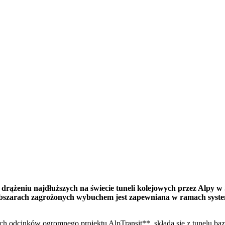
rążeniu najdłuższych na świecie tuneli kolejowych przez Alpy w 
obszarach zagrożonych wybuchem jest zapewniana w ramach syste
ch odcinków ogromnego projektu AlpTransit**, składa się z tunelu b