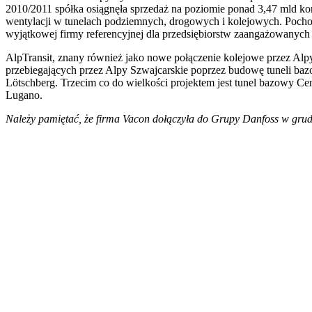
2010/2011 spółka osiągnęła sprzedaż na poziomie ponad 3,47 mld k
wentylacji w tunelach podziemnych, drogowych i kolejowych. Pochodz
wyjątkowej firmy referencyjnej dla przedsiębiorstw zaangażowanych
AlpTransit, znany również jako nowe połączenie kolejowe przez Alp
przebiegających przez Alpy Szwajcarskie poprzez budowę tuneli bazow
Lötschberg. Trzecim co do wielkości projektem jest tunel bazowy C
Lugano.
Należy pamiętać, że firma Vacon dołączyła do Grupy Danfoss w grud