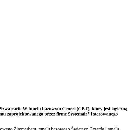
Szwajcarii. W tunelu bazowym Ceneri (CBT), który jest logiczną
mu zaprojektowanego przez firmę Systemair* i sterowanego
azowego Zimmerberg, tunelu bazowego Świętego Gotarda i tunelu