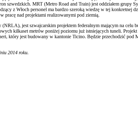
oron szwedzkich. MRT (Metro Road and Train) jest oddziałem grupy S
ący z Włoch personel ma bardzo szeroką wiedzę w tej konkretnej dzied
 w pracę nad projektami realizowanymi pod ziemią.
y (NRLA), jest szwajcarskim projektem federalnym mającym na celu b
ych kilkaset metrów poniżej poziomu już istniejących tuneli. Projekt
eneri, który jest budowany w kantonie Ticino. Będzie przechodzić po
niu 2014 roku.