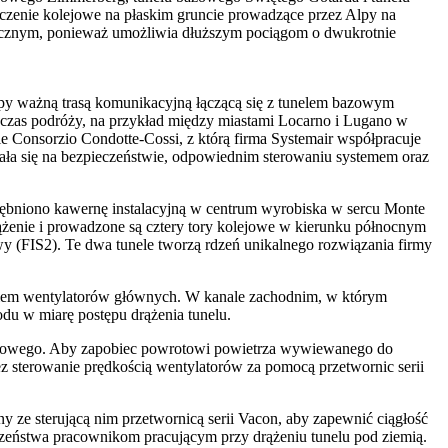
czenie kolejowe na płaskim gruncie prowadzące przez Alpy na
icznym, ponieważ umożliwia dłuższym pociągom o dwukrotnie
ropy ważną trasą komunikacyjną łączącą się z tunelem bazowym
 czas podróży, na przykład między miastami Locarno i Lugano w
e Consorzio Condotte-Cossi, z którą firma Systemair współpracuje
wała się na bezpieczeństwie, odpowiednim sterowaniu systemem oraz
rębniono kawernę instalacyjną w centrum wyrobiska w sercu Monte
ążenie i prowadzone są cztery tory kolejowe w kierunku północnym
y (FIS2). Te dwa tunele tworzą rdzeń unikalnego rozwiązania firmy
taniem wentylatorów głównych. W kanale zachodnim, w którym
du w miarę postępu drążenia tunelu.
tępowego. Aby zapobiec powrotowi powietrza wywiewanego do
z sterowanie prędkością wentylatorów za pomocą przetwornic serii
y ze sterującą nim przetwornicą serii Vacon, aby zapewnić ciągłość
czeństwa pracownikom pracującym przy drążeniu tunelu pod ziemią.