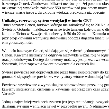
bazowego Ceneri. Zbudowana kilkaset metrów poniżej poziomu obecny
maksymalnej wysokości zaledwie 550 metrów nad poziomem morza. 
większej masie jazdę z dwukrotnie większą prędkością niż obecnie.
Unikalny, rezerwowy system wentylacji w tunelu CBT
Tunel bazowy Ceneri, budowa którego ma zakończyć się w 2016 r., a
Świętego Gotarda – najdłuższym na świecie tunelem kolejowym o dłu
kantonie Ticino w Szwajcarii, z obecnych 50 do 22 minut. Kontrakt 
przy projektowaniu wentylacji stosowanej podczas drążenia tunelu. 
energooszczędności.
W tunelu bazowym Ceneri, składającym się z dwóch jednotorowych ko
Ceneri. Kawerna instalacyjna odgrywa niezwykle ważną rolę w logis
oraz południowym. Dostęp do kawerny możliwy jest przez dwa wcześn
Systemair, które zapewnia świeże powietrze dla czterech linii.
Świeże powietrze jest doprowadzane przez tunel eksploracyjny do k
gromadzi się sprężone powietrze, wentylatory wtórne wdmuchują świe
Powietrze wywiewane z wyrobiska jest odprowadzane przez inną gr
kawerny instalacyjnej, ciśnienie w kawernie jest przez cały czas u
Vacon®.
Jedną z najważniejszych cech systemu jest jego redundancja: wszystk
działania systemu wentylacji nawet w przypadku awarii. Nadmiarowy