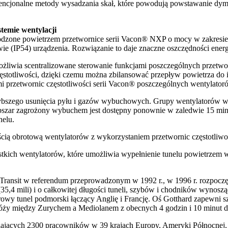
ncjonalne metody wysadzania skał, które powodują powstawanie dymu,
temie wentylacji
odzone powietrzem przetwornice serii Vacon® NXP o mocy w zakresi
 (IP54) urządzenia. Rozwiązanie to daje znaczne oszczędności energi
żliwia scentralizowane sterowanie funkcjami poszczególnych przetworn
stotliwości, dzięki czemu można zbilansować przepływ powietrza do i z
mi przetwornic częstotliwości serii Vacon® poszczególnych wentylator
szybszego usunięcia pyłu i gazów wybuchowych. Grupy wentylatorów w
bszar zagrożony wybuchem jest dostępny ponownie w zaledwie 15 minut
elu.
cią obrotową wentylatorów z wykorzystaniem przetwornic częstotliw
ystkich wentylatorów, które umożliwia wypełnienie tunelu powietrzem 
Transit w referendum przeprowadzonym w 1992 r., w 1996 r. rozpocz
5,4 mili) i o całkowitej długości tuneli, szybów i chodników wynoszą
rowy tunel podmorski łączący Anglię i Francję. Oś Gotthard zapewni s
óży między Zurychem a Mediolanem z obecnych 4 godzin i 10 minut do
iających 2300 pracowników w 39 krajach Europy, Ameryki Północnej, 