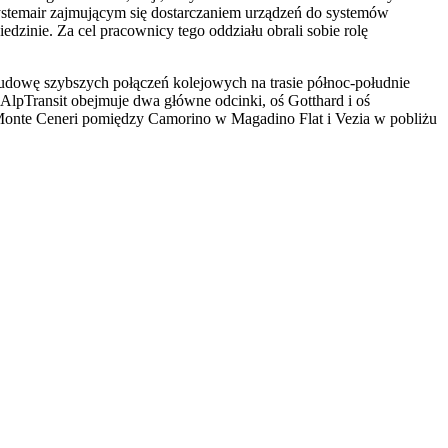
ystemair zajmującym się dostarczaniem urządzeń do systemów
zinie. Za cel pracownicy tego oddziału obrali sobie rolę
udowę szybszych połączeń kolejowych na trasie północ-południe
 AlpTransit obejmuje dwa główne odcinki, oś Gotthard i oś
d Monte Ceneri pomiędzy Camorino w Magadino Flat i Vezia w pobliżu