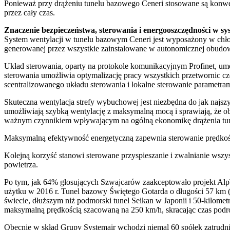
Ponieważ przy drążeniu tunelu bazowego Ceneri stosowane są konwe
przez cały czas.
Znaczenie bezpieczeństwa, sterowania i energooszczędności w sys
System wentylacji w tunelu bazowym Ceneri jest wyposażony w chł
generowanej przez wszystkie zainstalowane w autonomicznej obudowie
Układ sterowania, oparty na protokole komunikacyjnym Profinet, umo
sterowania umożliwia optymalizację pracy wszystkich przetwornic czę
scentralizowanego układu sterowania i lokalne sterowanie parametra
Skuteczna wentylacja strefy wybuchowej jest niezbędna do jak naj
umożliwiają szybką wentylację z maksymalną mocą i sprawiają, że o
ważnym czynnikiem wpływającym na ogólną ekonomikę drążenia tun
Maksymalną efektywność energetyczną zapewnia sterowanie prędkoś
Kolejną korzyść stanowi sterowane przyspieszanie i zwalnianie wsz
powietrza.
Po tym, jak 64% głosujących Szwajcarów zaakceptowało projekt Alp
użytku w 2016 r. Tunel bazowy Świętego Gotarda o długości 57 km (3
świecie, dłuższym niż podmorski tunel Seikan w Japonii i 50-kilomet
maksymalną prędkością szacowaną na 250 km/h, skracając czas podr
Obecnie w skład Grupy Systemair wchodzi niemal 60 spółek zatrudn