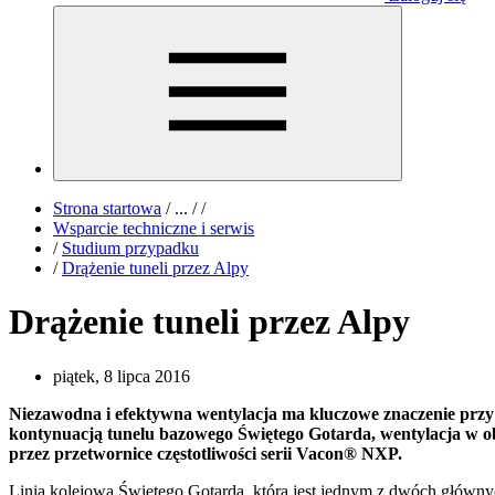
Strona startowa
/
...
/
/
Wsparcie techniczne i serwis
/
Studium przypadku
/
Drążenie tuneli przez Alpy
Drążenie tuneli przez Alpy
piątek, 8 lipca 2016
Niezawodna i efektywna wentylacja ma kluczowe znaczenie przy d
kontynuacją tunelu bazowego Świętego Gotarda, wentylacja w 
przez przetwornice częstotliwości serii Vacon® NXP.
Linia kolejowa Świętego Gotarda, która jest jednym z dwóch główny