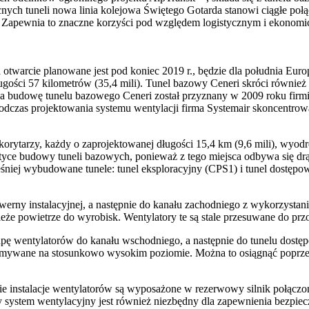
ch tuneli nowa linia kolejowa Świętego Gotarda stanowi ciągłe połą
Zapewnia to znaczne korzyści pod względem logistycznym i ekonom
 otwarcie planowane jest pod koniec 2019 r., będzie dla południa Eu
gości 57 kilometrów (35,4 mili). Tunel bazowy Ceneri skróci również
na budowę tunelu bazowego Ceneri został przyznany w 2009 roku firmi
Podczas projektowania systemu wentylacji firma Systemair skoncentro
rytarzy, każdy o zaprojektowanej długości 15,4 km (9,6 mili), wyod
tyce budowy tuneli bazowych, ponieważ z tego miejsca odbywa się dr
iej wybudowane tunele: tunel eksploracyjny (CPS1) i tunel dostępow
awerny instalacyjnej, a następnie do kanału zachodniego z wykorzys
że powietrze do wyrobisk. Wentylatory te są stale przesuwane do przo
upę wentylatorów do kanału wschodniego, a następnie do tunelu dos
trzymywane na stosunkowo wysokim poziomie. Można to osiągnąć poprze
ie instalacje wentylatorów są wyposażone w rezerwowy silnik połączon
 system wentylacyjny jest również niezbędny dla zapewnienia bezpie