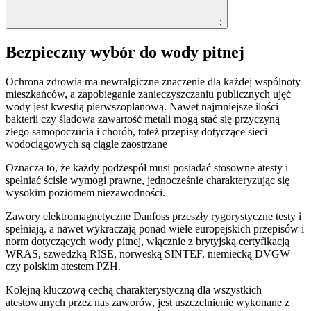
;
Bezpieczny wybór do wody pitnej
Ochrona zdrowia ma newralgiczne znaczenie dla każdej wspólnoty
mieszkańców, a zapobieganie zanieczyszczaniu publicznych ujęć
wody jest kwestią pierwszoplanową. Nawet najmniejsze ilości
bakterii czy śladowa zawartość metali mogą stać się przyczyną
złego samopoczucia i chorób, toteż przepisy dotyczące sieci
wodociągowych są ciągle zaostrzane
Oznacza to, że każdy podzespół musi posiadać stosowne atesty i
spełniać ścisłe wymogi prawne, jednocześnie charakteryzując się
wysokim poziomem niezawodności.
Zawory elektromagnetyczne Danfoss przeszły rygorystyczne testy i
spełniają, a nawet wykraczają ponad wiele europejskich przepisów i
norm dotyczących wody pitnej, włącznie z brytyjską certyfikacją
WRAS, szwedzką RISE, norweską SINTEF, niemiecką DVGW
czy polskim atestem PZH.
Kolejną kluczową cechą charakterystyczną dla wszystkich
atestowanych przez nas zaworów, jest uszczelnienie wykonane z