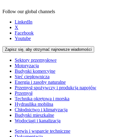
Follow our global channels
LinkedIn
X
Facebook
Youtube
Zapisz się, aby otrzymać najnowsze wiadomości
Sektory przemysłowe
Motoryzacja
Budynki komercyjne
Sieć ciepłownicza
Energia i zasoby naturalne
Przemysł spożywczy i produkcja napojów
Przemysł
Technika okrętowa i morska
Hydraulika mobilna
Chłodnictwo i klimatyzacja
Budynki mieszkalne
Wodociągi i kanalizacja
Serwis i wsparcie techniczne
Dokumentacja