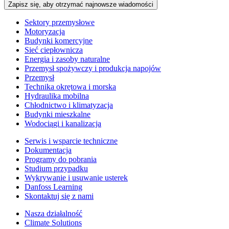
Zapisz się, aby otrzymać najnowsze wiadomości
Sektory przemysłowe
Motoryzacja
Budynki komercyjne
Sieć ciepłownicza
Energia i zasoby naturalne
Przemysł spożywczy i produkcja napojów
Przemysł
Technika okrętowa i morska
Hydraulika mobilna
Chłodnictwo i klimatyzacja
Budynki mieszkalne
Wodociągi i kanalizacja
Serwis i wsparcie techniczne
Dokumentacja
Programy do pobrania
Studium przypadku
Wykrywanie i usuwanie usterek
Danfoss Learning
Skontaktuj się z nami
Nasza działalność
Climate Solutions