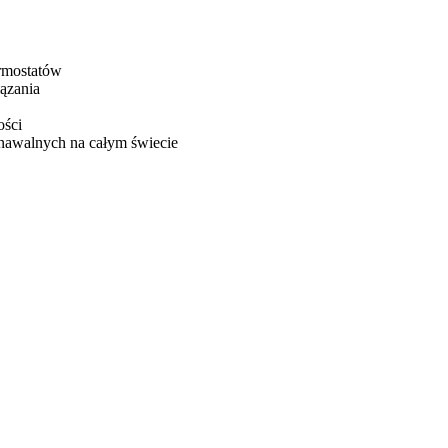
rmostatów
ązania
ości
nawalnych na całym świecie