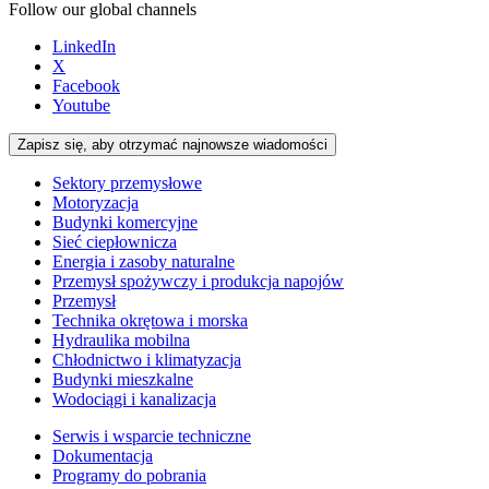
Follow our global channels
LinkedIn
X
Facebook
Youtube
Zapisz się, aby otrzymać najnowsze wiadomości
Sektory przemysłowe
Motoryzacja
Budynki komercyjne
Sieć ciepłownicza
Energia i zasoby naturalne
Przemysł spożywczy i produkcja napojów
Przemysł
Technika okrętowa i morska
Hydraulika mobilna
Chłodnictwo i klimatyzacja
Budynki mieszkalne
Wodociągi i kanalizacja
Serwis i wsparcie techniczne
Dokumentacja
Programy do pobrania