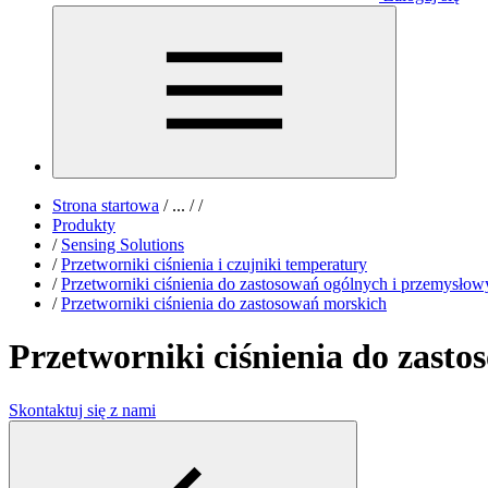
Strona startowa
/
...
/
/
Produkty
/
Sensing Solutions
/
Przetworniki ciśnienia i czujniki temperatury
/
Przetworniki ciśnienia do zastosowań ogólnych i przemysłow
/
Przetworniki ciśnienia do zastosowań morskich
Przetworniki ciśnienia do zast
Skontaktuj się z nami