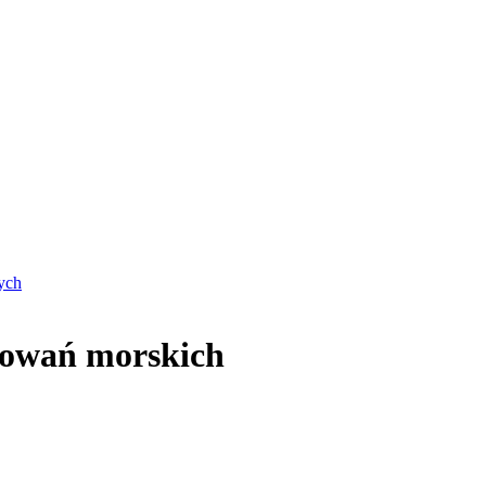
ych
osowań morskich