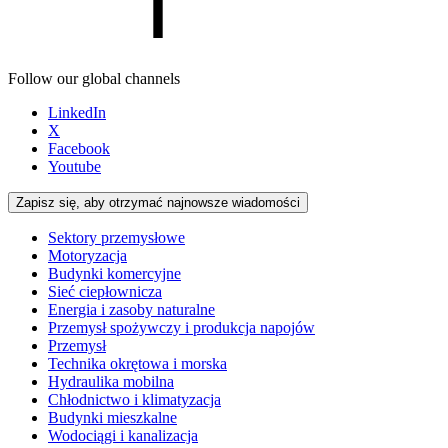
Follow our global channels
LinkedIn
X
Facebook
Youtube
Zapisz się, aby otrzymać najnowsze wiadomości
Sektory przemysłowe
Motoryzacja
Budynki komercyjne
Sieć ciepłownicza
Energia i zasoby naturalne
Przemysł spożywczy i produkcja napojów
Przemysł
Technika okrętowa i morska
Hydraulika mobilna
Chłodnictwo i klimatyzacja
Budynki mieszkalne
Wodociągi i kanalizacja