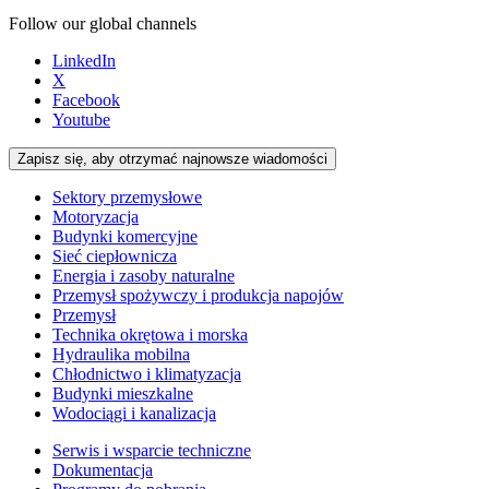
Follow our global channels
LinkedIn
X
Facebook
Youtube
Zapisz się, aby otrzymać najnowsze wiadomości
Sektory przemysłowe
Motoryzacja
Budynki komercyjne
Sieć ciepłownicza
Energia i zasoby naturalne
Przemysł spożywczy i produkcja napojów
Przemysł
Technika okrętowa i morska
Hydraulika mobilna
Chłodnictwo i klimatyzacja
Budynki mieszkalne
Wodociągi i kanalizacja
Serwis i wsparcie techniczne
Dokumentacja