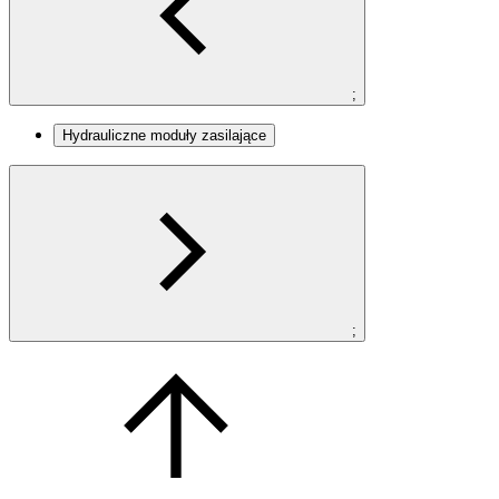
;
Hydrauliczne moduły zasilające
;