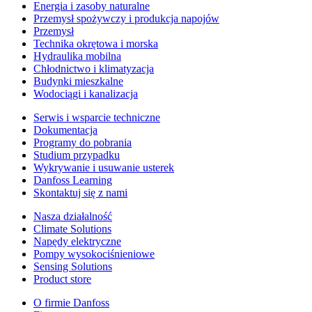
Energia i zasoby naturalne
Przemysł spożywczy i produkcja napojów
Przemysł
Technika okrętowa i morska
Hydraulika mobilna
Chłodnictwo i klimatyzacja
Budynki mieszkalne
Wodociągi i kanalizacja
Serwis i wsparcie techniczne
Dokumentacja
Programy do pobrania
Studium przypadku
Wykrywanie i usuwanie usterek
Danfoss Learning
Skontaktuj się z nami
Nasza działalność
Climate Solutions
Napędy elektryczne
Pompy wysokociśnieniowe
Sensing Solutions
Product store
O firmie Danfoss