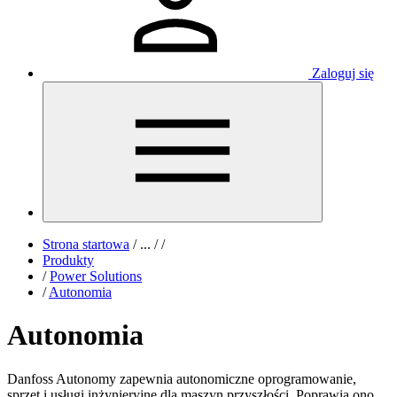
Zaloguj się
Strona startowa
/
...
/
/
Produkty
/
Power Solutions
/
Autonomia
Autonomia
Danfoss Autonomy zapewnia autonomiczne oprogramowanie,
sprzęt i usługi inżynieryjne dla maszyn przyszłości. Poprawia ono