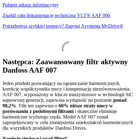
Pobierz arkusz informacyjny
Znajdź całą dokumentację techniczną VLT® AAF 006
Potrzebujesz szybkiej pomocy? Zapytaj Asystenta MyDrive®
Następca: Zaawansowany filtr aktywny
Danfoss AAF 007
Jeden produkt pozwalający na ograniczanie harmonicznych,
korekcję współczynnika mocy i kompensację niezrównoważenia.
AAF 007, wyposażony w klucze tranzystorowe w technologii SiC
najnowszej generacji, zapewnia wydajność na poziomie
ponad
98,2%
. Filtr ten zapewnia o
60% niższe straty mocy w
porównaniu z podobnymi filtrami
i skutecznie eliminuje
harmoniczne wyższego rzędu. Model AAF 007 został
zaprojektowany w celu zmniejszenia zniekształceń harmonicznych
dla wszystkich produktów Danfoss Drives.
Napięcie sieciowe i prąd filtru*