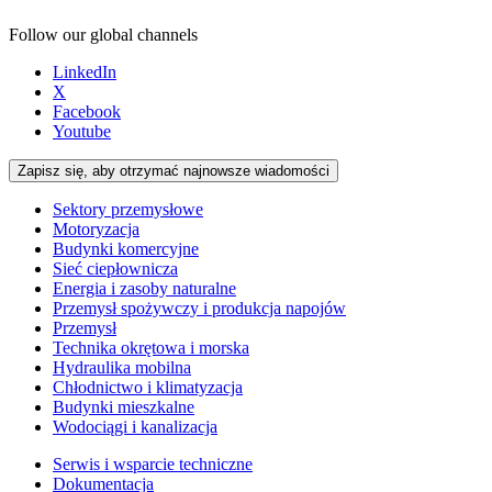
Follow our global channels
LinkedIn
X
Facebook
Youtube
Zapisz się, aby otrzymać najnowsze wiadomości
Sektory przemysłowe
Motoryzacja
Budynki komercyjne
Sieć ciepłownicza
Energia i zasoby naturalne
Przemysł spożywczy i produkcja napojów
Przemysł
Technika okrętowa i morska
Hydraulika mobilna
Chłodnictwo i klimatyzacja
Budynki mieszkalne
Wodociągi i kanalizacja
Serwis i wsparcie techniczne
Dokumentacja