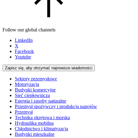
Follow our global channels
LinkedIn
X
Facebook
Youtube
Zapisz się, aby otrzymać najnowsze wiadomości
Sektory przemysłowe
Motoryzacja
Budynki komercyjne
Sieć ciepłownicza
Energia i zasoby naturalne
Przemysł spożywczy i produkcja napojów
Przemysł
Technika okrętowa i morska
Hydraulika mobilna
Chłodnictwo i klimatyzacja
Budynki mieszkalne