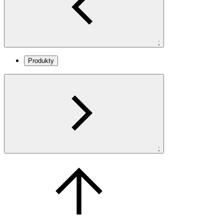
;
Produkty
;