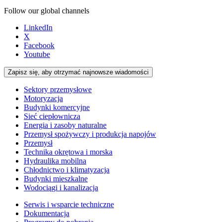
Follow our global channels
LinkedIn
X
Facebook
Youtube
Zapisz się, aby otrzymać najnowsze wiadomości
Sektory przemysłowe
Motoryzacja
Budynki komercyjne
Sieć ciepłownicza
Energia i zasoby naturalne
Przemysł spożywczy i produkcja napojów
Przemysł
Technika okrętowa i morska
Hydraulika mobilna
Chłodnictwo i klimatyzacja
Budynki mieszkalne
Wodociągi i kanalizacja
Serwis i wsparcie techniczne
Dokumentacja