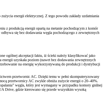
użycia energii elektrycznej. Z tego powodu zakłady uzdatniania
niu z produkcją energii opartą na metanie pochodzącym z komór
lność odbywa się bez dodawania węgla pochodzącego z zewnętrznych
 ogólnej akceptacji faktu, iż ścieki należy klasyfikować jako
a energii uzyskała poziom (nawet bez dodawania zewnętrznych
rzebowanie na energię wykorzystywaną do produkcji i dystrybucji
dnictwem przetwornic AC. Dzięki temu w pełni skomputeryzowany
omocą przetwornicy AC zwykle obniża zużycie energii o 20–40%.
„spalania” węgla, który jest wymagany w przypadku komory gnilnej
A Drive, gdzie kierowano się przede wszystkim wysoką