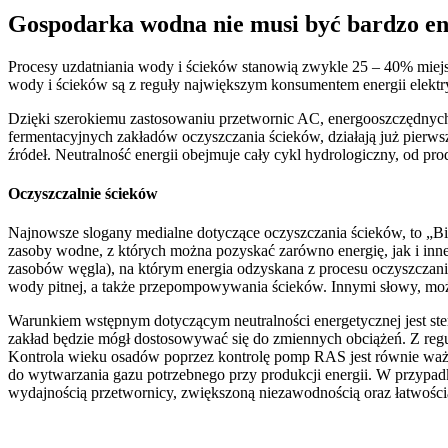
Gospodarka wodna nie musi być bardzo e
Procesy uzdatniania wody i ścieków stanowią zwykle 25 – 40% miejs
wody i ścieków są z reguły największym konsumentem energii elektr
Dzięki szerokiemu zastosowaniu przetwornic AC, energooszczędnych
fermentacyjnych zakładów oczyszczania ścieków, działają już pierwsz
źródeł. Neutralność energii obejmuje cały cykl hydrologiczny, od pr
Oczyszczalnie ścieków
Najnowsze slogany medialne dotyczące oczyszczania ścieków, to „Bio
zasoby wodne, z których można pozyskać zarówno energię, jak i in
zasobów węgla), na którym energia odzyskana z procesu oczyszczani
wody pitnej, a także przepompowywania ścieków. Innymi słowy, możn
Warunkiem wstępnym dotyczącym neutralności energetycznej jest st
zakład będzie mógł dostosowywać się do zmiennych obciążeń. Z regu
Kontrola wieku osadów poprzez kontrolę pomp RAS jest równie ważna
do wytwarzania gazu potrzebnego przy produkcji energii. W przy
wydajnością przetwornicy, zwiększoną niezawodnością oraz łatwością