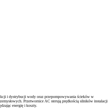
ukcji i dystrybucji wody oraz przepompowywania ścieków w
zemysłowych. Przetwornice AC sterują prędkością silników instalacji
zając energię i koszty.