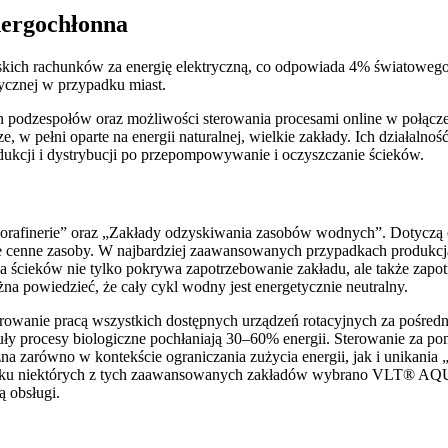
nergochłonna
kich rachunków za energię elektryczną, co odpowiada 4% światowego z
ycznej w przypadku miast.
 podzespołów oraz możliwości sterowania procesami online w połącze
e, w pełni oparte na energii naturalnej, wielkie zakłady. Ich działa
odukcji i dystrybucji po przepompowywanie i oczyszczanie ścieków.
rafinerie” oraz „Zakłady odzyskiwania zasobów wodnych”. Dotyczą one
ne cenne zasoby. W najbardziej zaawansowanych przypadkach produkcj
a ścieków nie tylko pokrywa zapotrzebowanie zakładu, ale także zapot
a powiedzieć, że cały cykl wodny jest energetycznie neutralny.
erowanie pracą wszystkich dostępnych urządzeń rotacyjnych za pośre
ły procesy biologiczne pochłaniają 30–60% energii. Sterowanie za p
 zarówno w kontekście ograniczania zużycia energii, jak i unikania 
padku niektórych z tych zaawansowanych zakładów wybrano VLT® AQU
 obsługi.