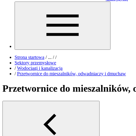
Strona startowa
/
...
/
/
Sektory przemysłowe
/
Wodociągi i kanalizacja
/
Przetwornice do mieszalników, odwadniaczy i dmuchaw
Przetwornice do mieszalników,