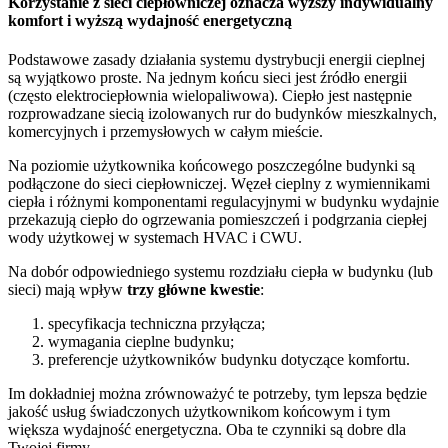
Korzystanie z sieci ciepłowniczej oznacza wyższy indywidualny
komfort i wyższą wydajność energetyczną
Podstawowe zasady działania systemu dystrybucji energii cieplnej
są wyjątkowo proste. Na jednym końcu sieci jest źródło energii
(często elektrociepłownia wielopaliwowa). Ciepło jest następnie
rozprowadzane siecią izolowanych rur do budynków mieszkalnych,
komercyjnych i przemysłowych w całym mieście.
Na poziomie użytkownika końcowego poszczególne budynki są
podłączone do sieci ciepłowniczej. Węzeł cieplny z wymiennikami
ciepła i różnymi komponentami regulacyjnymi w budynku wydajnie
przekazują ciepło do ogrzewania pomieszczeń i podgrzania ciepłej
wody użytkowej w systemach HVAC i CWU.
Na dobór odpowiedniego systemu rozdziału ciepła w budynku (lub
sieci) mają wpływ
trzy główne kwestie
:
specyfikacja techniczna przyłącza;
wymagania cieplne budynku;
preferencje użytkowników budynku dotyczące komfortu.
Im dokładniej można zrównoważyć te potrzeby, tym lepsza będzie
jakość usług świadczonych użytkownikom końcowym i tym
większa wydajność energetyczna. Oba te czynniki są dobre dla
Twojej firmy.