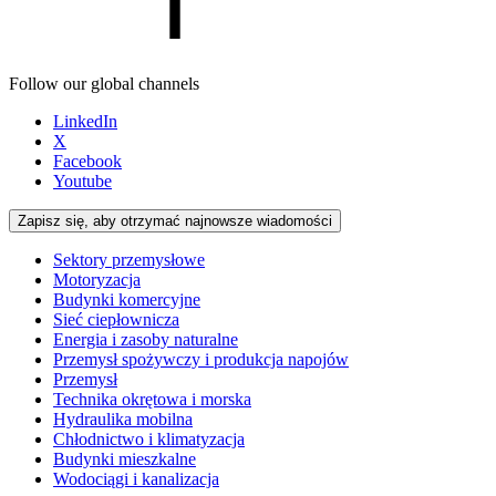
Follow our global channels
LinkedIn
X
Facebook
Youtube
Zapisz się, aby otrzymać najnowsze wiadomości
Sektory przemysłowe
Motoryzacja
Budynki komercyjne
Sieć ciepłownicza
Energia i zasoby naturalne
Przemysł spożywczy i produkcja napojów
Przemysł
Technika okrętowa i morska
Hydraulika mobilna
Chłodnictwo i klimatyzacja
Budynki mieszkalne
Wodociągi i kanalizacja