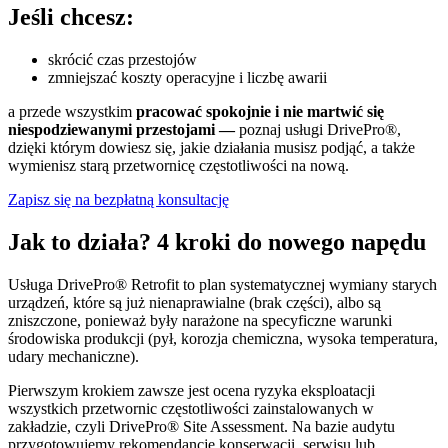
Jeśli chcesz:
skrócić czas przestojów
zmniejszać koszty operacyjne i liczbę awarii
a przede wszystkim
pracować spokojnie i nie martwić się
niespodziewanymi przestojami —
p
oznaj usługi DrivePro®,
dzięki którym dowiesz się, jakie działania musisz podjąć, a także
wymienisz starą przetwornicę częstotliwości na nową.
Zapisz się na bezpłatną konsultację
Jak to działa? 4 kroki do nowego napędu
Usługa DrivePro® Retrofit to plan systematycznej wymiany starych
urządzeń, które są już nienaprawialne (brak części), albo są
zniszczone, ponieważ były narażone na specyficzne warunki
środowiska produkcji (pył, korozja chemiczna, wysoka temperatura,
udary mechaniczne).
Pierwszym krokiem zawsze jest ocena ryzyka eksploatacji
wszystkich przetwornic częstotliwości zainstalowanych w
zakładzie, czyli DrivePro
®
Site Assessment. Na bazie audytu
przygotowujemy rekomendancje konserwacji, serwisu lub