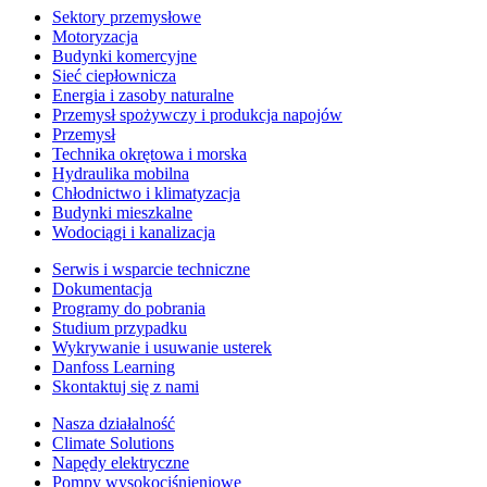
Sektory przemysłowe
Motoryzacja
Budynki komercyjne
Sieć ciepłownicza
Energia i zasoby naturalne
Przemysł spożywczy i produkcja napojów
Przemysł
Technika okrętowa i morska
Hydraulika mobilna
Chłodnictwo i klimatyzacja
Budynki mieszkalne
Wodociągi i kanalizacja
Serwis i wsparcie techniczne
Dokumentacja
Programy do pobrania
Studium przypadku
Wykrywanie i usuwanie usterek
Danfoss Learning
Skontaktuj się z nami
Nasza działalność
Climate Solutions
Napędy elektryczne
Pompy wysokociśnieniowe