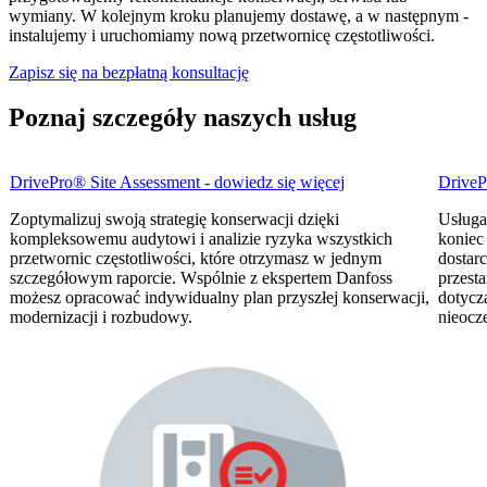
wymiany. W kolejnym kroku planujemy dostawę, a w następnym -
instalujemy i uruchomiamy nową przetwornicę częstotliwości.
Zapisz się na bezpłatną konsultację
Poznaj szczegóły naszych usług
DrivePro® Site Assessment - dowiedz się więcej
DriveP
Zoptymalizuj swoją strategię konserwacji dzięki
Usługa
kompleksowemu audytowi i analizie ryzyka wszystkich
koniec
przetwornic częstotliwości, które otrzymasz w jednym
dostar
szczegółowym raporcie. Wspólnie z ekspertem Danfoss
przesta
możesz opracować indywidualny plan przyszłej konserwacji,
dotycz
modernizacji i rozbudowy.
nieocz