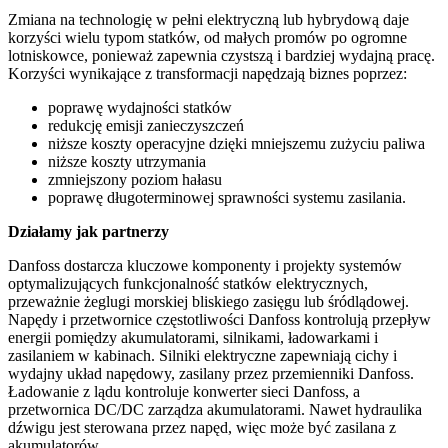
Zmiana na technologię w pełni elektryczną lub hybrydową daje
korzyści wielu typom statków, od małych promów po ogromne
lotniskowce, ponieważ zapewnia czystszą i bardziej wydajną pracę.
Korzyści wynikające z transformacji napędzają biznes poprzez:
poprawę wydajności statków
redukcję emisji zanieczyszczeń
niższe koszty operacyjne dzięki mniejszemu zużyciu paliwa
niższe koszty utrzymania
zmniejszony poziom hałasu
poprawę długoterminowej sprawności systemu zasilania.
Działamy jak partnerzy
Danfoss dostarcza kluczowe komponenty i projekty systemów
optymalizujących funkcjonalność statków elektrycznych,
przeważnie żeglugi morskiej bliskiego zasięgu lub śródlądowej.
Napędy i przetwornice częstotliwości Danfoss kontrolują przepływ
energii pomiędzy akumulatorami, silnikami, ładowarkami i
zasilaniem w kabinach. Silniki elektryczne zapewniają cichy i
wydajny układ napędowy, zasilany przez przemienniki Danfoss.
Ładowanie z lądu kontroluje konwerter sieci Danfoss, a
przetwornica DC/DC zarządza akumulatorami. Nawet hydraulika
dźwigu jest sterowana przez napęd, więc może być zasilana z
akumulatorów.