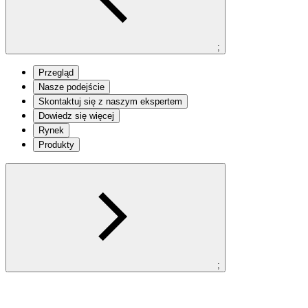
;
Przegląd
Nasze podejście
Skontaktuj się z naszym ekspertem
Dowiedz się więcej
Rynek
Produkty
;