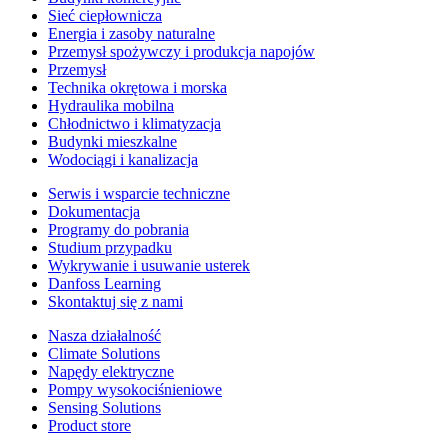
Sieć ciepłownicza
Energia i zasoby naturalne
Przemysł spożywczy i produkcja napojów
Przemysł
Technika okrętowa i morska
Hydraulika mobilna
Chłodnictwo i klimatyzacja
Budynki mieszkalne
Wodociągi i kanalizacja
Serwis i wsparcie techniczne
Dokumentacja
Programy do pobrania
Studium przypadku
Wykrywanie i usuwanie usterek
Danfoss Learning
Skontaktuj się z nami
Nasza działalność
Climate Solutions
Napędy elektryczne
Pompy wysokociśnieniowe
Sensing Solutions
Product store