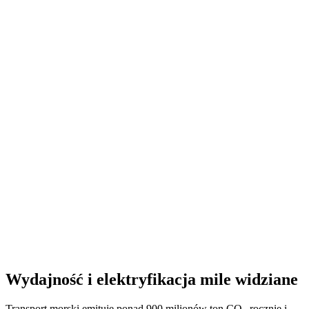
Wydajność i elektryfikacja mile widziane
Transport morski emituje ponad 900 milionów ton CO
rocznie i