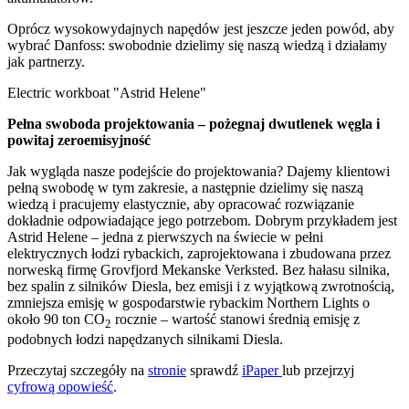
Oprócz wysokowydajnych napędów jest jeszcze jeden powód, aby
wybrać Danfoss: swobodnie dzielimy się naszą wiedzą i działamy
jak partnerzy.
Electric workboat "Astrid Helene"
Pełna swoboda projektowania – pożegnaj dwutlenek węgla i
powitaj zeroemisyjność
Jak wygląda nasze podejście do projektowania? Dajemy klientowi
pełną swobodę w tym zakresie, a następnie dzielimy się naszą
wiedzą i pracujemy elastycznie, aby opracować rozwiązanie
dokładnie odpowiadające jego potrzebom. Dobrym przykładem jest
Astrid Helene – jedna z pierwszych na świecie w pełni
elektrycznych łodzi rybackich, zaprojektowana i zbudowana przez
norweską firmę Grovfjord Mekanske Verksted. Bez hałasu silnika,
bez spalin z silników Diesla, bez emisji i z wyjątkową zwrotnością,
zmniejsza emisję w gospodarstwie rybackim Northern Lights o
około 90 ton CO
rocznie – wartość stanowi średnią emisję z
2
podobnych łodzi napędzanych silnikami Diesla.
Przeczytaj szczegóły na
stronie
sprawdź
iPaper
lub przejrzyj
cyfrową opowieść
.