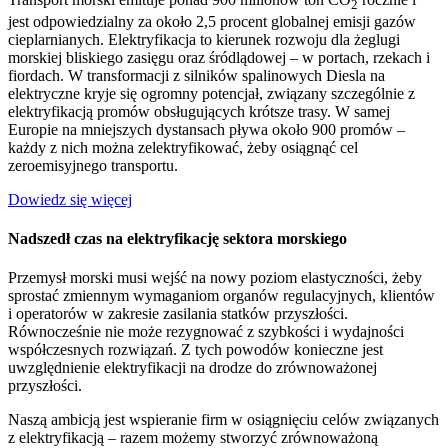
2
jest odpowiedzialny za około 2,5 procent globalnej emisji gazów
cieplarnianych. Elektryfikacja to kierunek rozwoju dla żeglugi
morskiej bliskiego zasięgu oraz śródlądowej – w portach, rzekach i
fiordach. W transformacji z silników spalinowych Diesla na
elektryczne kryje się ogromny potencjał, związany szczególnie z
elektryfikacją promów obsługujących krótsze trasy. W samej
Europie na mniejszych dystansach pływa około 900 promów –
każdy z nich można zelektryfikować, żeby osiągnąć cel
zeroemisyjnego transportu.
Dowiedz się więcej
Nadszedł czas na elektryfikację sektora morskiego
Przemysł morski musi wejść na nowy poziom elastyczności, żeby
sprostać zmiennym wymaganiom organów regulacyjnych, klientów
i operatorów w zakresie zasilania statków przyszłości.
Równocześnie nie może rezygnować z szybkości i wydajności
współczesnych rozwiązań. Z tych powodów konieczne jest
uwzględnienie elektryfikacji na drodze do zrównoważonej
przyszłości.
Naszą ambicją jest wspieranie firm w osiągnięciu celów związanych
z elektryfikacją – razem możemy stworzyć zrównoważoną