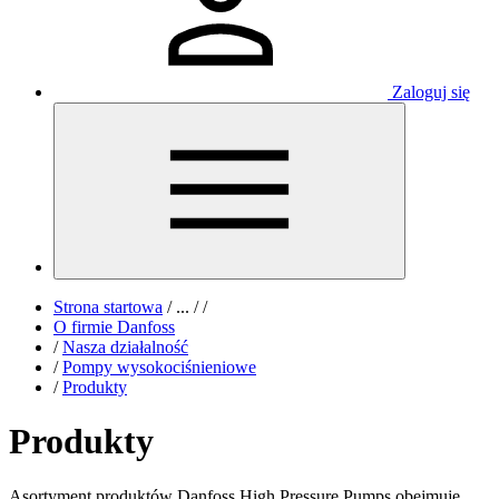
Zaloguj się
Strona startowa
/
...
/
/
O firmie Danfoss
/
Nasza działalność
/
Pompy wysokociśnieniowe
/
Produkty
Produkty
Asortyment produktów Danfoss High Pressure Pumps obejmuje