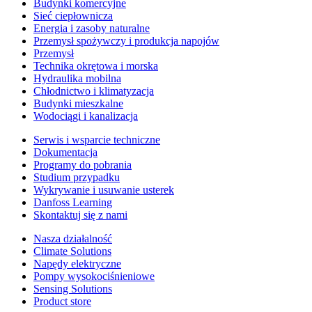
Budynki komercyjne
Sieć ciepłownicza
Energia i zasoby naturalne
Przemysł spożywczy i produkcja napojów
Przemysł
Technika okrętowa i morska
Hydraulika mobilna
Chłodnictwo i klimatyzacja
Budynki mieszkalne
Wodociągi i kanalizacja
Serwis i wsparcie techniczne
Dokumentacja
Programy do pobrania
Studium przypadku
Wykrywanie i usuwanie usterek
Danfoss Learning
Skontaktuj się z nami
Nasza działalność
Climate Solutions
Napędy elektryczne
Pompy wysokociśnieniowe
Sensing Solutions
Product store