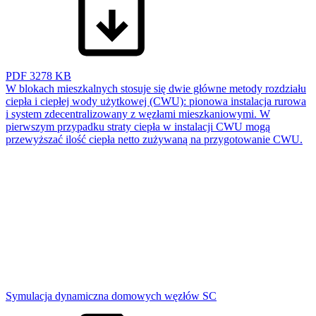
PDF
3278 KB
W blokach mieszkalnych stosuje się dwie główne metody rozdziału
ciepła i ciepłej wody użytkowej (CWU): pionowa instalacja rurowa
i system zdecentralizowany z węzłami mieszkaniowymi. W
pierwszym przypadku straty ciepła w instalacji CWU mogą
przewyższać ilość ciepła netto zużywaną na przygotowanie CWU.
Symulacja dynamiczna domowych węzłów SC