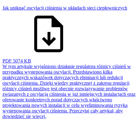
Jak uniknąć oscylacji ciśnienia w układach sieci ciepłowniczych
PDF
5074 KB
W tym artykule wyjaśniono działanie regulatora różnicy ciśnień w
przypadku występowania oscylacji. Przedstawiono kilka
praktycznych wskazówek dotyczących eliminacji lub redukcji
oscylacji ciśnienia. Dzięki wiedzy praktycznej z zakresu regulacji
różnicy ciśnień możliwe jest obecnie rozwiązywanie problemów
związanych z oscylacją ciśnienia w już istniejących instalacjach oraz
oferowanie konkretnych porad dotyczących właściwego
projektowania nowych instalacji w celu wyeliminowania ryzyka
występowania oscylacji ciśnienia. Przeczytaj cały artykuł, aby
dowiedzieć się więcej.