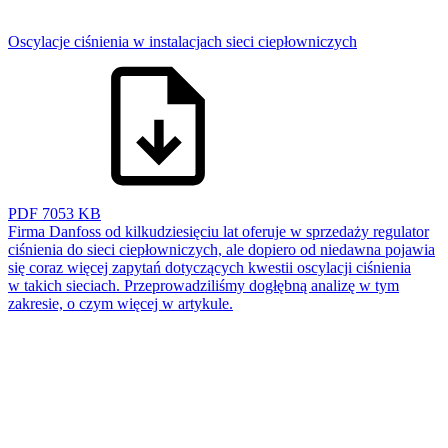
Oscylacje ciśnienia w instalacjach sieci ciepłowniczych
PDF
7053 KB
Firma Danfoss od kilkudziesięciu lat oferuje w sprzedaży regulator
ciśnienia do sieci ciepłowniczych, ale dopiero od niedawna pojawia
się coraz więcej zapytań dotyczących kwestii oscylacji ciśnienia
w takich sieciach. Przeprowadziliśmy dogłębną analizę w tym
zakresie, o czym więcej w artykule.