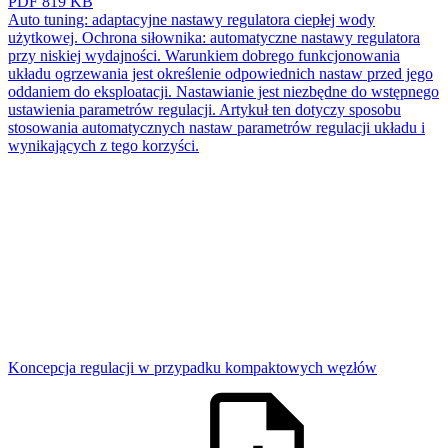
PDF
819 KB
Auto tuning: adaptacyjne nastawy regulatora ciepłej wody
użytkowej. Ochrona siłownika: automatyczne nastawy regulatora
przy niskiej wydajności. Warunkiem dobrego funkcjonowania
układu ogrzewania jest określenie odpowiednich nastaw przed jego
oddaniem do eksploatacji. Nastawianie jest niezbędne do wstępnego
ustawienia parametrów regulacji. Artykuł ten dotyczy sposobu
stosowania automatycznych nastaw parametrów regulacji układu i
wynikających z tego korzyści.
Koncepcja regulacji w przypadku kompaktowych węzłów