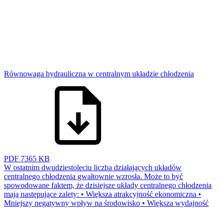
Równowaga hydrauliczna w centralnym układzie chłodzenia
PDF
7365 KB
W ostatnim dwudziestoleciu liczba działających układów
centralnego chłodzenia gwałtownie wzrosła. Może to być
spowodowane faktem, że dzisiejsze układy centralnego chłodzenia
mają następujące zalety: • Większa atrakcyjność ekonomiczna •
Mniejszy negatywny wpływ na środowisko • Większa wydajność