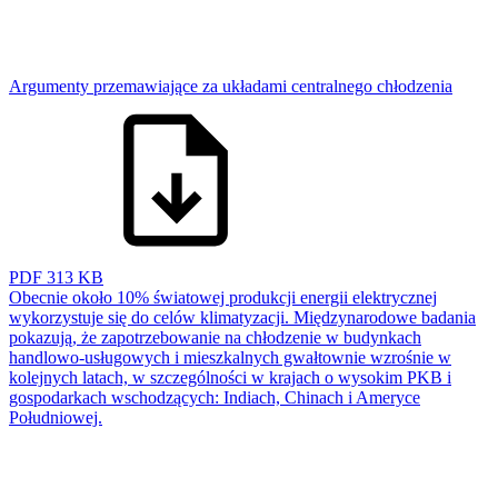
Argumenty przemawiające za układami centralnego chłodzenia
PDF
313 KB
Obecnie około 10% światowej produkcji energii elektrycznej
wykorzystuje się do celów klimatyzacji. Międzynarodowe badania
pokazują, że zapotrzebowanie na chłodzenie w budynkach
handlowo-usługowych i mieszkalnych gwałtownie wzrośnie w
kolejnych latach, w szczególności w krajach o wysokim PKB i
gospodarkach wschodzących: Indiach, Chinach i Ameryce
Południowej.