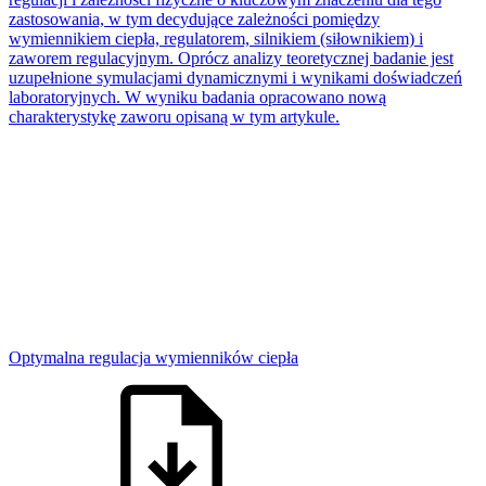
zastosowania, w tym decydujące zależności pomiędzy
wymiennikiem ciepła, regulatorem, silnikiem (siłownikiem) i
zaworem regulacyjnym. Oprócz analizy teoretycznej badanie jest
uzupełnione symulacjami dynamicznymi i wynikami doświadczeń
laboratoryjnych. W wyniku badania opracowano nową
charakterystykę zaworu opisaną w tym artykule.
Optymalna regulacja wymienników ciepła