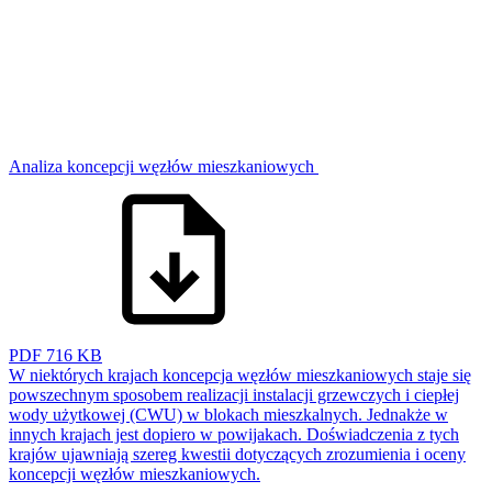
Analiza koncepcji węzłów mieszkaniowych
PDF
716 KB
W niektórych krajach koncepcja węzłów mieszkaniowych staje się
powszechnym sposobem realizacji instalacji grzewczych i ciepłej
wody użytkowej (CWU) w blokach mieszkalnych. Jednakże w
innych krajach jest dopiero w powijakach. Doświadczenia z tych
krajów ujawniają szereg kwestii dotyczących zrozumienia i oceny
koncepcji węzłów mieszkaniowych.