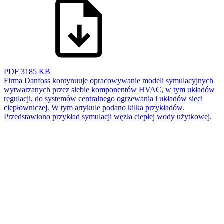
PDF
3185 KB
Firma Danfoss kontynuuje opracowywanie modeli symulacyjnych
wytwarzanych przez siebie komponentów HVAC, w tym układów
regulacji, do systemów centralnego ogrzewania i układów sieci
ciepłowniczej. W tym artykule podano kilka przykładów.
Przedstawiono przykład symulacji węzła ciepłej wody użytkowej.