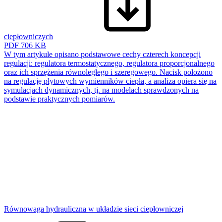
ciepłowniczych
PDF
706 KB
W tym artykule opisano podstawowe cechy czterech koncepcji
regulacji: regulatora termostatycznego, regulatora proporcjonalnego
oraz ich sprzężenia równoległego i szeregowego. Nacisk położono
na regulację płytowych wymienników ciepła, a analiza opiera się na
symulacjach dynamicznych, tj. na modelach sprawdzonych na
podstawie praktycznych pomiarów.
Równowaga hydrauliczna w układzie sieci ciepłowniczej