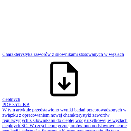
Charakterystyka zaworów z siłownikami stosowanych w węzłach
cieplnych
PDF
3512 KB
W tym artykule przedstawiono wyniki badań przeprowadzonych w
związku z opracowaniem nowej charakterystyki zaworów
regulacyjnych z siłownikami do ciepłej wody użytkowej w węzłach
cieplnych SC. W części teoretycznej omówiono podstawowe teorie
regulacji i zależności fizyczne o kluczowym znaczeniu dla tego