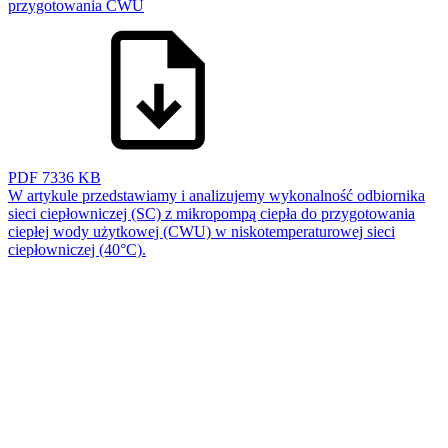
przygotowania CWU
PDF
7336 KB
W artykule przedstawiamy i analizujemy wykonalność odbiornika
sieci ciepłowniczej (SC) z mikropompą ciepła do przygotowania
ciepłej wody użytkowej (CWU) w niskotemperaturowej sieci
ciepłowniczej (40°C).