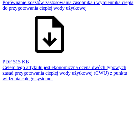
Porównanie kosztów zastosowania zasobnika i wymiennika ciepła
do przygotowania ciepłej wody użytkowej
PDF
515 KB
Celem tego artykułu jest ekonomiczna ocena dwóch typowych
zasad przygotowania ciepłej wody użytkowej (CWU) z punktu
widzenia całego systemu.