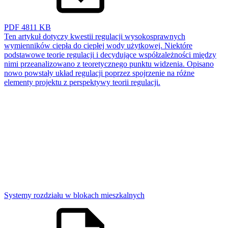
PDF
4811 KB
Ten artykuł dotyczy kwestii regulacji wysokosprawnych
wymienników ciepła do ciepłej wody użytkowej. Niektóre
podstawowe teorie regulacji i decydujące współzależności między
nimi przeanalizowano z teoretycznego punktu widzenia. Opisano
nowo powstały układ regulacji poprzez spojrzenie na różne
elementy projektu z perspektywy teorii regulacji.
Systemy rozdziału w blokach mieszkalnych