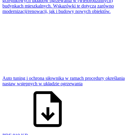
grzejnikowych układów ogrzewania w (wielorodzinnych)
budynkach mieszkalnych. Wskazówki te dotyczą zarówno
modernizacji/renowacji, jak i budowy nowych obiektów.
Auto tuning i ochrona siłownika w ramach procedury określania
nastaw wstępnych w układzie ogrzewania