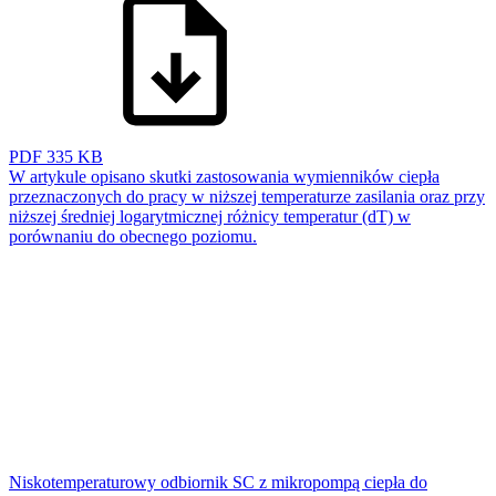
PDF
335 KB
W artykule opisano skutki zastosowania wymienników ciepła
przeznaczonych do pracy w niższej temperaturze zasilania oraz przy
niższej średniej logarytmicznej różnicy temperatur (dT) w
porównaniu do obecnego poziomu.
Niskotemperaturowy odbiornik SC z mikropompą ciepła do