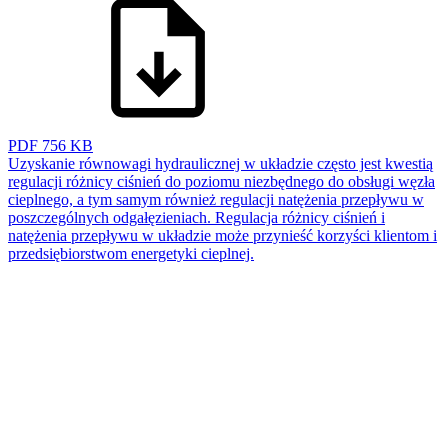
PDF
756 KB
Uzyskanie równowagi hydraulicznej w układzie często jest kwestią
regulacji różnicy ciśnień do poziomu niezbędnego do obsługi węzła
cieplnego, a tym samym również regulacji natężenia przepływu w
poszczególnych odgałęzieniach. Regulacja różnicy ciśnień i
natężenia przepływu w układzie może przynieść korzyści klientom i
przedsiębiorstwom energetyki cieplnej.