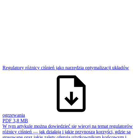
Regulatory różnicy ciśnień jako narzędzia optymalizacji układów
ogrzewania
PDF
3,8 MB
W tym artykule można dowiedzieć się więcej na temat regulatorów
różnicy ciśnień — jak działają i jakie przynoszą korzyści, gdzie są
stosowane oraz jakie zalety oferują użytkownikom końcowym i