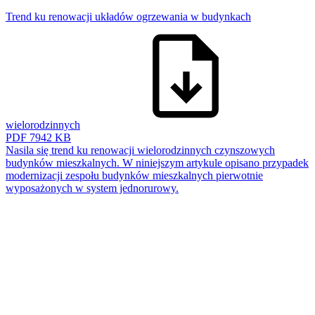
Trend ku renowacji układów ogrzewania w budynkach
wielorodzinnych
PDF
7942 KB
Nasila się trend ku renowacji wielorodzinnych czynszowych
budynków mieszkalnych. W niniejszym artykule opisano przypadek
modernizacji zespołu budynków mieszkalnych pierwotnie
wyposażonych w system jednorurowy.