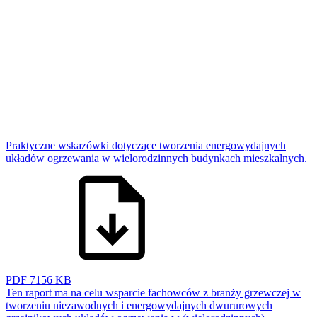
Praktyczne wskazówki dotyczące tworzenia energowydajnych
układów ogrzewania w wielorodzinnych budynkach mieszkalnych.
PDF
7156 KB
Ten raport ma na celu wsparcie fachowców z branży grzewczej w
tworzeniu niezawodnych i energowydajnych dwururowych