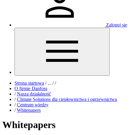
Zaloguj się
Strona startowa
/
...
/
/
O firmie Danfoss
/
Nasza działalność
/
Climate Solutions dla ciepłownictwa i ogrzewnictwa
/
Centrum wiedzy
/
Whitepapers
Whitepapers