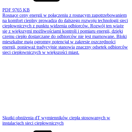
PDF
9765 KB
Rosnące ceny energii w połączeniu z rosnącym zapotrzebowaniem
na komfort cieplny prowadzą do dalszego rozwoju technologii sieci
ciepłowniczych z punktu widzenia odbiorców. Rozwój ten wiąże
się z większymi możliwościami kontroli i pomiaru energii, dzięki
czemu ciepło dostarczane do odbiorców nie jest marnowane. Bloki
mieszkalne mają ogromny potencjał w zakresie oszczędności
energii, ponieważ tradycyjnie stanowią znaczny odsetek odbiorców
sieci ciepłowniczych w większości miast.
Skutki obniżenia dT wymienników ciepła stosowanych w
instalacjach sieci ciepłowniczych