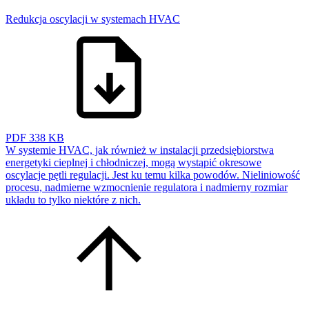
Redukcja oscylacji w systemach HVAC
PDF
338 KB
W systemie HVAC, jak również w instalacji przedsiębiorstwa
energetyki cieplnej i chłodniczej, mogą wystąpić okresowe
oscylacje pętli regulacji. Jest ku temu kilka powodów. Nieliniowość
procesu, nadmierne wzmocnienie regulatora i nadmierny rozmiar
układu to tylko niektóre z nich.