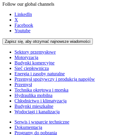
Follow our global channels
LinkedIn
X
Facebook
Youtube
Zapisz się, aby otrzymać najnowsze wiadomości
Sektory przemysłowe
Motoryzacja
Budynki komercyjne
Sieć ciepłownicza
Energia i zasoby naturalne
Przemysł spożywczy i produkcja napojów
Przemysł
Technika okrętowa i morska
Hydraulika mobilna
Chłodnictwo i klimatyzacja
Budynki mieszkalne
Wodociągi i kanalizacja
Serwis i wsparcie techniczne
Dokumentacja
Programy do pobrania