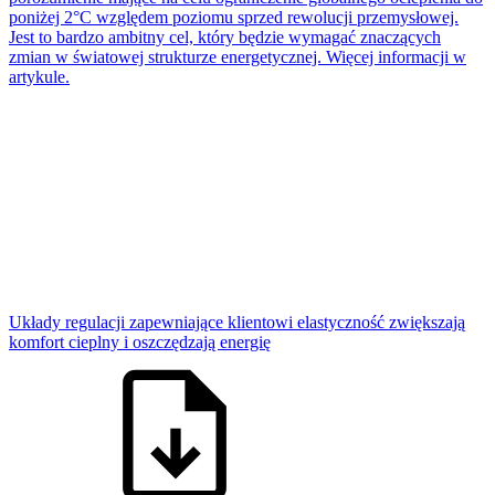
poniżej 2°C względem poziomu sprzed rewolucji przemysłowej.
Jest to bardzo ambitny cel, który będzie wymagać znaczących
zmian w światowej strukturze energetycznej. Więcej informacji w
artykule.
Układy regulacji zapewniające klientowi elastyczność zwiększają
komfort cieplny i oszczędzają energię