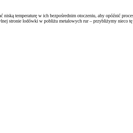
ską temperaturę w ich bezpośrednim otoczeniu, aby opóźnić proces r
ylnej stronie lodówki w pobliżu metalowych rur – przybliżymy nieco tę 