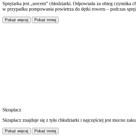
Sprężarka jest „sercem” chłodziarki. Odpowiada za obieg czynnika ch
w przypadku pompowania powietrza do dętki roweru – podczas sprę
Pokaż więcej
Pokaż mniej
Skraplacz
Skraplacz znajduje się z tyłu chłodziarki i najczęściej jest mocno za
Pokaż więcej
Pokaż mniej