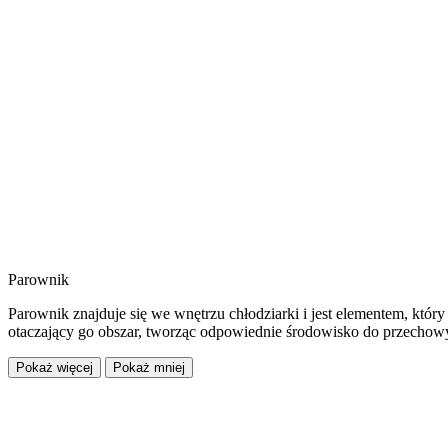
Parownik
Parownik znajduje się we wnętrzu chłodziarki i jest elementem, któr
otaczający go obszar, tworząc odpowiednie środowisko do przecho
Pokaż więcej
Pokaż mniej