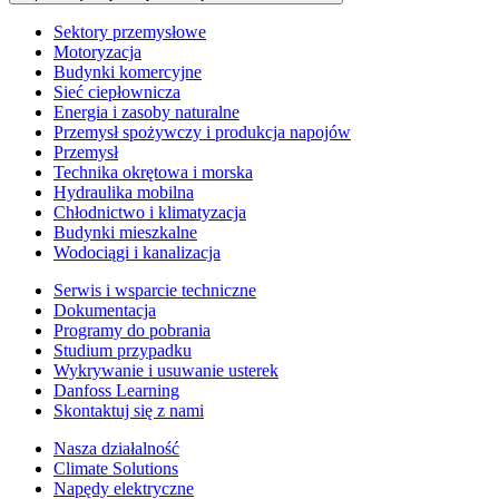
Sektory przemysłowe
Motoryzacja
Budynki komercyjne
Sieć ciepłownicza
Energia i zasoby naturalne
Przemysł spożywczy i produkcja napojów
Przemysł
Technika okrętowa i morska
Hydraulika mobilna
Chłodnictwo i klimatyzacja
Budynki mieszkalne
Wodociągi i kanalizacja
Serwis i wsparcie techniczne
Dokumentacja
Programy do pobrania
Studium przypadku
Wykrywanie i usuwanie usterek
Danfoss Learning
Skontaktuj się z nami
Nasza działalność
Climate Solutions
Napędy elektryczne