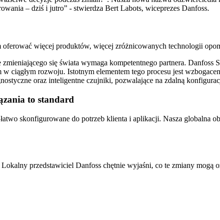
nia – dziś i jutro” - stwierdza Bert Labots, wiceprezes Danfoss.
am oferować więcej produktów, więcej zróżnicowanych technologii opo
e zmieniającego się świata wymaga kompetentnego partnera. Danfoss S
 w ciągłym rozwoju. Istotnym elementem tego procesu jest wzbogacen
tyczne oraz inteligentne czujniki, pozwalające na zdalną konfiguracj
ązania to standard
łatwo skonfigurowane do potrzeb klienta i aplikacji. Nasza globalna o
Lokalny przedstawiciel Danfoss chętnie wyjaśni, co te zmiany mogą oz