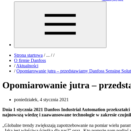
Strona startowa
/
...
/
/
O firmie Danfoss
/
Aktualności
/
Opomiarowanie jutra – przedstawiamy Danfoss Sensing Solut
Opomiarowanie jutra – przedst
poniedziałek, 4 stycznia 2021
Dnia 1 stycznia 2021 Danfoss Industrial Automation przekształci
najnowszą wiedzę i zaawansowane technologie w zakresie czuj
„Globalne trendy zwiększają zapotrzebowanie na pomiar wielu parame
„Jaka jest właściwa ścieżka dla nas?” oraz „Kto pomoże nam podjąć