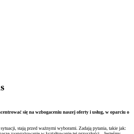
s
entrować się na wzbogaceniu naszej oferty i usług, w oparciu o
tuacji, stają przed ważnymi wyborami. Zadają pytania, takie jak:
asze zaangażowanie w kształtowanie tej przyszłości. „Jesteśmy