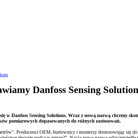
ions
awiamy Danfoss Sensing Solution
 się w Danfoss Sensing Solutions. Wraz z nową nazwą chcemy skonc
ników pomiarowych dopasowanych do różnych zastosowań.
trów”. Producenci OEM, hurtownicy i monterzy dostosowując się do sy
 właściwe decyzje podczas zmian?”. Nasza nowa nazwa odzwierciedla n