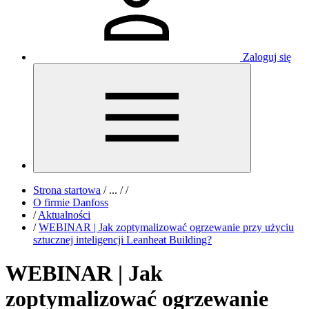
Zaloguj się
Strona startowa
/
...
/
/
O firmie Danfoss
/
Aktualności
/
WEBINAR | Jak zoptymalizować ogrzewanie przy użyciu
sztucznej inteligencji Leanheat Building?
WEBINAR | Jak
zoptymalizować ogrzewanie