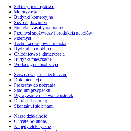
Sektory przemysłowe
Motoryzacja
Budynki komercyjne
Sieć ciepłownicza
Energia i zasoby naturalne
Przemysł spożywczy i produkcja napojów
Przemysł
Technika okrętowa i morska
Hydraulika mobilna
Chłodnictwo i klimatyzacja
Budynki mieszkalne
Wodociągi i kanalizacja
Serwis i wsparcie techniczne
Dokumentacja
Programy do pobrania
Studium przypadku
Wykrywanie i usuwanie usterek
Danfoss Learning
Skontaktuj się z nami
Nasza działalność
Climate Solutions
Napędy elektryczne