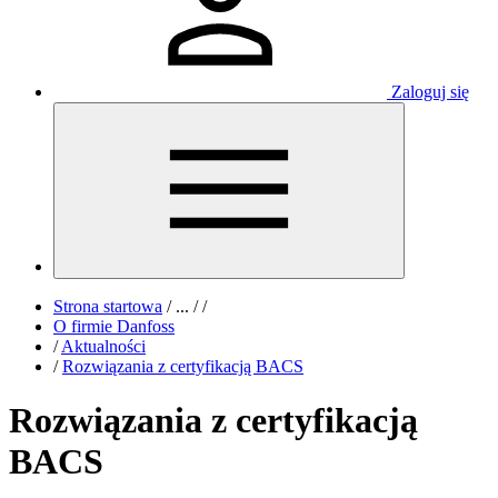
Zaloguj się
Strona startowa
/
...
/
/
O firmie Danfoss
/
Aktualności
/
Rozwiązania z certyfikacją BACS
Rozwiązania z certyfikacją
BACS