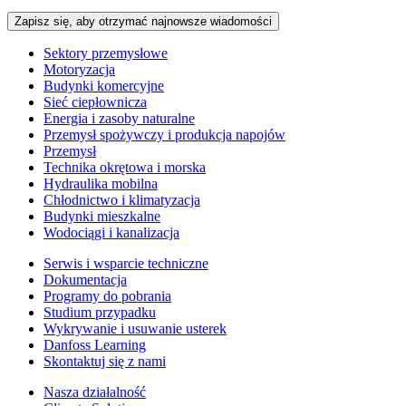
Zapisz się, aby otrzymać najnowsze wiadomości
Sektory przemysłowe
Motoryzacja
Budynki komercyjne
Sieć ciepłownicza
Energia i zasoby naturalne
Przemysł spożywczy i produkcja napojów
Przemysł
Technika okrętowa i morska
Hydraulika mobilna
Chłodnictwo i klimatyzacja
Budynki mieszkalne
Wodociągi i kanalizacja
Serwis i wsparcie techniczne
Dokumentacja
Programy do pobrania
Studium przypadku
Wykrywanie i usuwanie usterek
Danfoss Learning
Skontaktuj się z nami
Nasza działalność