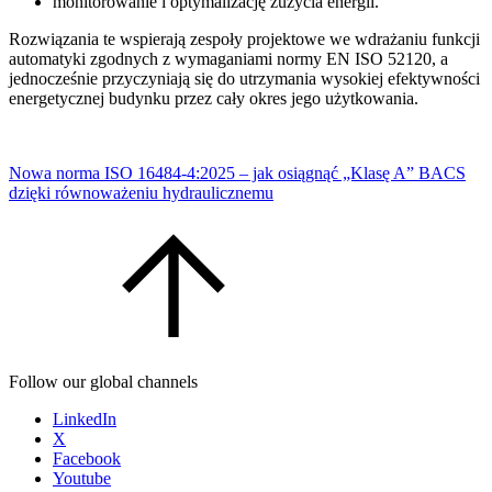
monitorowanie i optymalizację zużycia energii.
Rozwiązania te wspierają zespoły projektowe we wdrażaniu funkcji
automatyki zgodnych z wymaganiami normy EN ISO 52120, a
jednocześnie przyczyniają się do utrzymania wysokiej efektywności
energetycznej budynku przez cały okres jego użytkowania.
Nowa norma ISO 16484-4:2025 – jak osiągnąć „Klasę A” BACS
dzięki równoważeniu hydraulicznemu
Follow our global channels
LinkedIn
X
Facebook
Youtube