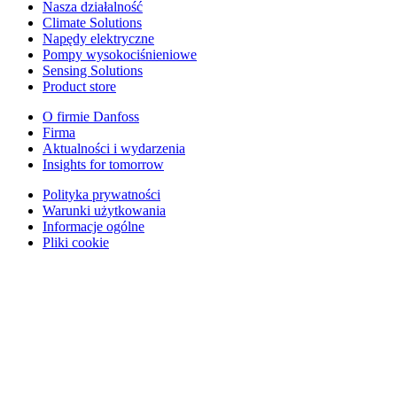
Nasza działalność
Climate Solutions
Napędy elektryczne
Pompy wysokociśnieniowe
Sensing Solutions
Product store
O firmie Danfoss
Firma
Aktualności i wydarzenia
Insights for tomorrow
Polityka prywatności
Warunki użytkowania
Informacje ogólne
Pliki cookie