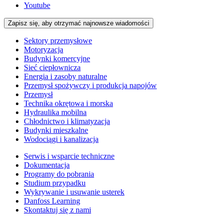
Youtube
Zapisz się, aby otrzymać najnowsze wiadomości
Sektory przemysłowe
Motoryzacja
Budynki komercyjne
Sieć ciepłownicza
Energia i zasoby naturalne
Przemysł spożywczy i produkcja napojów
Przemysł
Technika okrętowa i morska
Hydraulika mobilna
Chłodnictwo i klimatyzacja
Budynki mieszkalne
Wodociągi i kanalizacja
Serwis i wsparcie techniczne
Dokumentacja
Programy do pobrania
Studium przypadku
Wykrywanie i usuwanie usterek
Danfoss Learning
Skontaktuj się z nami