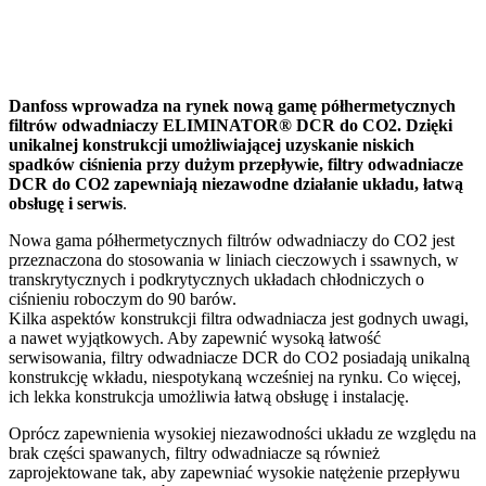
Danfoss wprowadza na rynek nową gamę półhermetycznych
filtrów odwadniaczy ELIMINATOR® DCR do CO2. Dzięki
unikalnej konstrukcji umożliwiającej uzyskanie niskich
spadków ciśnienia przy dużym przepływie, filtry odwadniacze
DCR do CO2 zapewniają niezawodne działanie układu, łatwą
obsługę i serwis
.
Nowa gama półhermetycznych filtrów odwadniaczy do CO2 jest
przeznaczona do stosowania w liniach cieczowych i ssawnych, w
transkrytycznych i podkrytycznych układach chłodniczych o
ciśnieniu roboczym do 90 barów.
Kilka aspektów konstrukcji filtra odwadniacza jest godnych uwagi,
a nawet wyjątkowych. Aby zapewnić wysoką łatwość
serwisowania, filtry odwadniacze DCR do CO2 posiadają unikalną
konstrukcję wkładu, niespotykaną wcześniej na rynku. Co więcej,
ich lekka konstrukcja umożliwia łatwą obsługę i instalację.
Oprócz zapewnienia wysokiej niezawodności układu ze względu na
brak części spawanych, filtry odwadniacze są również
zaprojektowane tak, aby zapewniać wysokie natężenie przepływu