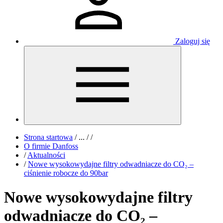
Zaloguj się
Strona startowa
/
...
/
/
O firmie Danfoss
/
Aktualności
/
Nowe wysokowydajne filtry odwadniacze do CO₂ –
ciśnienie robocze do 90bar
Nowe wysokowydajne filtry
odwadniacze do CO₂ –