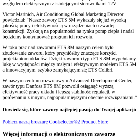
względem elektrycznym z istniejącymi sterownikami 12V.
Victor Marinich, Air Conditioning Global Marketing Director
powiedział: "Nasze zawory ETS 5M wykazały się już wysoką
jakością pracy i efektywnością w urządzeniach o zwartej
konstrukcji. Zyskują na popularności na rynku pomp ciepła i nadal
będziemy kontynuować program ich rozwoju.
W toku prac nad zaworami ETS 8M naszym celem było
zbudowanie zaworu, który przyniósłby znaczące korzyści
projektantom układów. Dzięki zaworom typu ETS 8M wypełniamy
lukę w wydajności między małym i efektywnym modelem ETS 5M
a innowacyjnym, szybko zamykającym się ETS Colibri.
W naszym centrum rozwojowym Advanced Development Center,
zawór typu Danfoss ETS 8M pozwolił osiągnąć wyższą
efektywność pracy układu i lepszą stabilność regulacji, w
porównaniu z innymi, najpopularniejszymi obecnie rozwiązaniami.“
Dowiedz się, które zawory najlepiej pasują do Twojej aplikacji:
Pobierz naszą broszurę
Coolselector®2
Product Store
Więcej informacji o elektronicznym zaworze