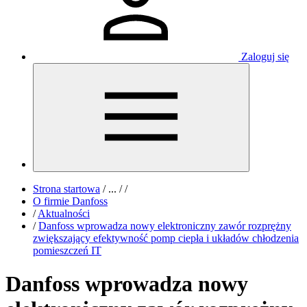
Zaloguj się
Strona startowa
/
...
/
/
O firmie Danfoss
/
Aktualności
/
Danfoss wprowadza nowy elektroniczny zawór rozprężny
zwiększający efektywność pomp ciepła i układów chłodzenia
pomieszczeń IT
Danfoss wprowadza nowy