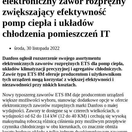
elektroniczny zawór rozprężny
zwiększający efektywność
pomp ciepła i układów
chłodzenia pomieszczeń IT
środa, 30 listopada 2022
Danfoss ogłosił rozszerzenie swojego asortymentu
elektronicznych zaworów rozprężnych ETS dla pomp ciepła,
układów klimatyzacji precyzyjnej i agregatów chłodniczych.
Zawór typu ETS 8M oferuje producentom i użytkownikom
tych urządzeń mogą korzystać z większej efektywności i
niezawodności przy niskich kosztach.
Nowy typoszereg zaworów ETS 8M daje producentom urządzeń
większe możliwości wyboru, stanowiąc dodatkowe opcje w ofercie
elektronicznych zaworów rozprężnych marki Danfoss o małej
wydajności. Zawory te dostępne są w czterech wielkościach, o
wydajności od 62 do 114 kW (12 do 40 KM) i cechują się wysoką
maksymalną roboczą różnicą ciśnienia przy możliwym przepływie
czynnika chłodniczego w obu kierunkach, co znacznie obniża
koszty budowy układu z tylko jednym dwukierunkowym zaworem.