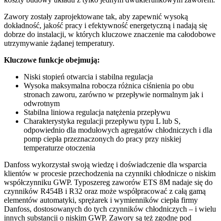
Zawory zostały zaprojektowane tak, aby zapewnić wysoką
dokładność, jakość pracy i efektywność energetyczną i nadają się
dobrze do instalacji, w których kluczowe znaczenie ma całodobowe
utrzymywanie żądanej temperatury.
Kluczowe funkcje obejmują:
Niski stopień otwarcia i stabilna regulacja
Wysoka maksymalna robocza różnica ciśnienia po obu
stronach zaworu, zarówno w przepływie normalnym jak i
odwrotnym
Stabilna liniowa regulacja natężenia przepływu
Charakterystyka regulacji przepływu typu L lub S,
odpowiednio dla modułowych agregatów chłodniczych i dla
pomp ciepła przeznaczonych do pracy przy niskiej
temperaturze otoczenia
Danfoss wykorzystał swoją wiedzę i doświadczenie dla wsparcia
klientów w procesie przechodzenia na czynniki chłodnicze o niskim
współczynniku GWP. Typoszereg zaworów ETS 8M nadaje się do
czynników R454B i R32 oraz może współpracować z całą gamą
elementów automatyki, sprężarek i wymienników ciepła firmy
Danfoss, dostosowanych do tych czynników chłodniczych – i wielu
innych substancji o niskim GWP. Zawory są też zgodne pod