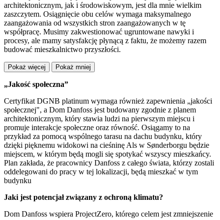
architektonicznym, jak i środowiskowym, jest dla mnie wielkim
zaszczytem. Osiągnięcie obu celów wymaga maksymalnego
zaangażowania od wszystkich stron zaangażowanych w tę
współpracę. Musimy zakwestionować ugruntowane nawyki i
procesy, ale mamy satysfakcję płynącą z faktu, że możemy razem
budować mieszkalnictwo przyszłości.
Pokaż więcej
Pokaż mniej
„Jakość społeczna”
Certyfikat DGNB platinum wymaga również zapewnienia „jakości
społecznej", a Dom Danfoss jest budowany zgodnie z planem
architektonicznym, który stawia ludzi na pierwszym miejscu i
promuje interakcje społeczne oraz równość. Osiągamy to na
przykład za pomocą wspólnego tarasu na dachu budynku, który
dzięki pięknemu widokowi na cieśninę Als w Sønderborgu będzie
miejscem, w którym będą mogli się spotykać wszyscy mieszkańcy.
Plan zakłada, że pracownicy Danfoss z całego świata, którzy zostali
oddelegowani do pracy w tej lokalizacji, będą mieszkać w tym
budynku
Jaki jest potencjał związany z ochroną klimatu?
Dom Danfoss wspiera ProjectZero, którego celem jest zmniejszenie