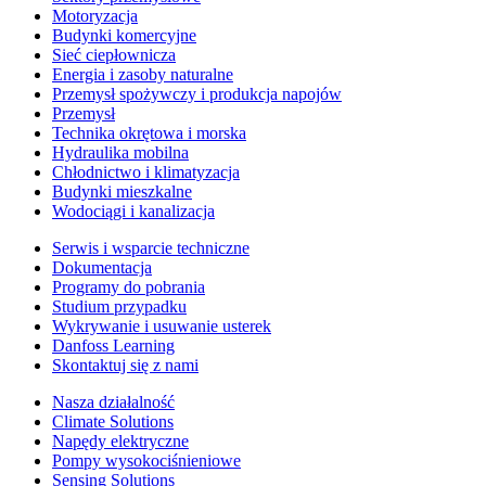
Motoryzacja
Budynki komercyjne
Sieć ciepłownicza
Energia i zasoby naturalne
Przemysł spożywczy i produkcja napojów
Przemysł
Technika okrętowa i morska
Hydraulika mobilna
Chłodnictwo i klimatyzacja
Budynki mieszkalne
Wodociągi i kanalizacja
Serwis i wsparcie techniczne
Dokumentacja
Programy do pobrania
Studium przypadku
Wykrywanie i usuwanie usterek
Danfoss Learning
Skontaktuj się z nami
Nasza działalność
Climate Solutions
Napędy elektryczne
Pompy wysokociśnieniowe
Sensing Solutions