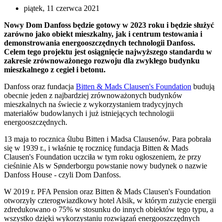
piątek, 11 czerwca 2021
Nowy Dom Danfoss będzie gotowy w 2023 roku i będzie służyć
zarówno jako obiekt mieszkalny, jak i centrum testowania i
demonstrowania energooszczędnych technologii Danfoss.
Celem tego projektu jest osiągnięcie najwyższego standardu w
zakresie zrównoważonego rozwoju dla zwykłego budynku
mieszkalnego z cegieł i betonu.
Danfoss oraz fundacja
Bitten & Mads Clausen's Foundation
budują
obecnie jeden z najbardziej zrównoważonych budynków
mieszkalnych na świecie z wykorzystaniem tradycyjnych
materiałów budowlanych i już istniejących technologii
energooszczędnych.
13 maja to rocznica ślubu Bitten i Madsa Clausenów. Para pobrała
się w 1939 r., i właśnie tę rocznicę fundacja Bitten & Mads
Clausen's Foundation uczciła w tym roku ogłoszeniem, że przy
cieśninie Als w Sønderborgu powstanie nowy budynek o nazwie
Danfoss House - czyli Dom Danfoss.
W 2019 r. PFA Pension oraz Bitten & Mads Clausen's Foundation
otworzyły czterogwiazdkowy hotel Alsik, w którym zużycie energii
zdredukowano o 75% w stosunku do innych obiektów tego typu, a
wszystko dzięki wykorzystaniu rozwiązań energooszczędnych