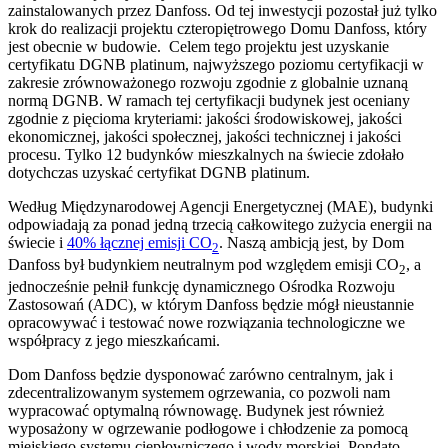
zainstalowanych przez Danfoss. Od tej inwestycji pozostał już tylko
krok do realizacji projektu czteropiętrowego Domu Danfoss, który
jest obecnie w budowie. Celem tego projektu jest uzyskanie
certyfikatu DGNB platinum, najwyższego poziomu certyfikacji w
zakresie zrównoważonego rozwoju zgodnie z globalnie uznaną
normą DGNB. W ramach tej certyfikacji budynek jest oceniany
zgodnie z pięcioma kryteriami: jakości środowiskowej, jakości
ekonomicznej, jakości społecznej, jakości technicznej i jakości
procesu. Tylko 12 budynków mieszkalnych na świecie zdołało
dotychczas uzyskać certyfikat DGNB platinum.
Według Międzynarodowej Agencji Energetycznej (MAE), budynki
odpowiadają za ponad jedną trzecią całkowitego zużycia energii na
świecie i
40% łącznej emisji CO
. Naszą ambicją jest, by Dom
2
Danfoss był budynkiem neutralnym pod względem emisji CO
, a
2
jednocześnie pełnił funkcję dynamicznego Ośrodka Rozwoju
Zastosowań (ADC), w którym Danfoss będzie mógł nieustannie
opracowywać i testować nowe rozwiązania technologiczne we
współpracy z jego mieszkańcami.
Dom Danfoss będzie dysponować zarówno centralnym, jak i
zdecentralizowanym systemem ogrzewania, co pozwoli nam
wypracować optymalną równowagę. Budynek jest również
wyposażony w ogrzewanie podłogowe i chłodzenie za pomocą
miejskiego systemu ciepłowniczego i wody morskiej. Pondato