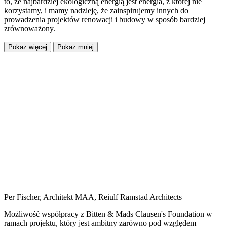
to, że najbardziej ekologiczną energią jest energia, z której nie
korzystamy, i mamy nadzieję, że zainspirujemy innych do
prowadzenia projektów renowacji i budowy w sposób bardziej
zrównoważony.
Pokaż więcej
Pokaż mniej
Per Fischer, Architekt MAA, Reiulf Ramstad Architects
Możliwość współpracy z Bitten & Mads Clausen's Foundation w
ramach projektu, który jest ambitny zarówno pod względem