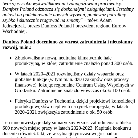
tworzą wysoko wykwalifikowani i zaangażowani pracownicy.
Danfoss Poland odznacza się doskonałymi osiągnięciami. Jesteśmy
gotowi na podejmowanie nowych wyzwań, ponieważ potrafimy
szybko i skutecznie reagować na zmiany"
– mówi Adam
Jędrzejczak, prezes Danfoss Poland i prezydent regionu Europy
Wschodniej.
Danfoss Poland doceniono za wzrost zatrudnienia i nieustanny
rozwój, m.in.:
Zbudowaliśmy nową, neutralną klimatycznie halę
produkcyjną, w której zatrudnienie znalazło ponad 300 osób.
W latach 2020–2021 rozwinęliśmy działy wsparcia oraz
globalne funkcje (w tym m.in. dział zakupów oraz procesy
finansowe), lokując regionalne Centrum Usług Wspólnych w
Grodzisku. Zatrudnienie znalazło wówczas około 100 osób.
Fabryka Danfoss w Tuchomiu, dzięki projektowi konsolidacji
produkcji węzłów cieplnych na rynek europejski, w latach
2020–2021 zwiększyła zatrudnienie o ok. 50 osób.
Te i inne inwestycje dały sumaryczny wzrost zatrudnienia o blisko
600 nowych miejsc pracy w latach 2020-2023. Kapituła konkursu
doceniła również fakt, że w sytuacji tymczasowego spadku