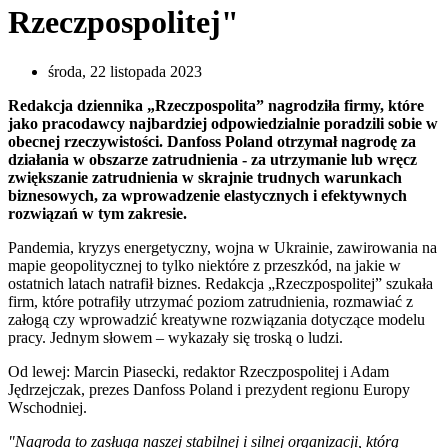
Rzeczpospolitej"
środa, 22 listopada 2023
Redakcja dziennika „Rzeczpospolita” nagrodziła firmy, które
jako pracodawcy najbardziej odpowiedzialnie poradzili sobie w
obecnej rzeczywistości. Danfoss Poland otrzymał nagrodę za
działania w obszarze zatrudnienia - za utrzymanie lub wręcz
zwiększanie zatrudnienia w skrajnie trudnych warunkach
biznesowych, za wprowadzenie elastycznych i efektywnych
rozwiązań w tym zakresie.
Pandemia, kryzys energetyczny, wojna w Ukrainie, zawirowania na
mapie geopolitycznej to tylko niektóre z przeszkód, na jakie w
ostatnich latach natrafił biznes. Redakcja „Rzeczpospolitej” szukała
firm, które potrafiły utrzymać poziom zatrudnienia, rozmawiać z
załogą czy wprowadzić kreatywne rozwiązania dotyczące modelu
pracy. Jednym słowem – wykazały się troską o ludzi.
Od lewej: Marcin Piasecki, redaktor Rzeczpospolitej i Adam
Jędrzejczak, prezes Danfoss Poland i prezydent regionu Europy
Wschodniej.
"Nagroda to zasługa naszej stabilnej i silnej organizacji, którą