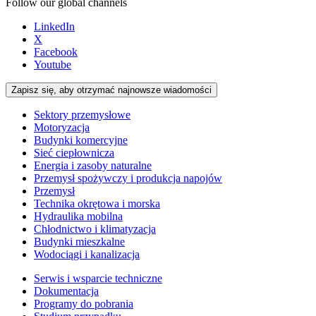
Follow our global channels
LinkedIn
X
Facebook
Youtube
Zapisz się, aby otrzymać najnowsze wiadomości
Sektory przemysłowe
Motoryzacja
Budynki komercyjne
Sieć ciepłownicza
Energia i zasoby naturalne
Przemysł spożywczy i produkcja napojów
Przemysł
Technika okrętowa i morska
Hydraulika mobilna
Chłodnictwo i klimatyzacja
Budynki mieszkalne
Wodociągi i kanalizacja
Serwis i wsparcie techniczne
Dokumentacja
Programy do pobrania