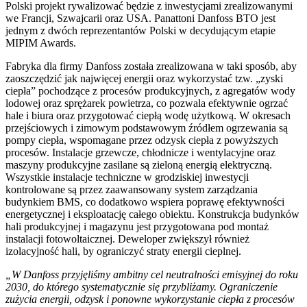
Polski projekt rywalizować będzie z inwestycjami zrealizowanymi
we Francji, Szwajcarii oraz USA. Panattoni Danfoss BTO jest
jednym z dwóch reprezentantów Polski w decydującym etapie
MIPIM Awards.
Fabryka dla firmy Danfoss została zrealizowana w taki sposób, aby
zaoszczędzić jak najwięcej energii oraz wykorzystać tzw. „zyski
ciepła” pochodzące z procesów produkcyjnych, z agregatów wody
lodowej oraz sprężarek powietrza, co pozwala efektywnie ogrzać
hale i biura oraz przygotować ciepłą wodę użytkową. W okresach
przejściowych i zimowym podstawowym źródłem ogrzewania są
pompy ciepła, wspomagane przez odzysk ciepła z powyższych
procesów. Instalacje grzewcze, chłodnicze i wentylacyjne oraz
maszyny produkcyjne zasilane są zieloną energią elektryczną.
Wszystkie instalacje techniczne w grodziskiej inwestycji
kontrolowane są przez zaawansowany system zarządzania
budynkiem BMS, co dodatkowo wspiera poprawę efektywności
energetycznej i eksploatację całego obiektu. Konstrukcja budynków
hali produkcyjnej i magazynu jest przygotowana pod montaż
instalacji fotowoltaicznej. Deweloper zwiększył również
izolacyjność hali, by ograniczyć straty energii cieplnej.
„W Danfoss przyjęliśmy ambitny cel neutralności emisyjnej do roku
2030, do którego systematycznie się przybliżamy. Ograniczenie
zużycia energii, odzysk i ponowne wykorzystanie ciepła z procesów