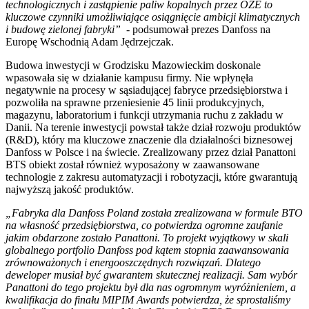
technologicznych i zastąpienie paliw kopalnych przez OZE to
kluczowe czynniki umożliwiające osiągnięcie ambicji klimatycznych
i budowę zielonej fabryki” -
podsumował prezes Danfoss na
Europę Wschodnią Adam Jędrzejczak.
Budowa inwestycji w Grodzisku Mazowieckim doskonale
wpasowała się w działanie kampusu firmy. Nie wpłynęła
negatywnie na procesy w sąsiadującej fabryce przedsiębiorstwa i
pozwoliła na sprawne przeniesienie 45 linii produkcyjnych,
magazynu, laboratorium i funkcji utrzymania ruchu z zakładu w
Danii. Na terenie inwestycji powstał także dział rozwoju produktów
(R&D), który ma kluczowe znaczenie dla działalności biznesowej
Danfoss w Polsce i na świecie. Zrealizowany przez dział Panattoni
BTS obiekt został również wyposażony w zaawansowane
technologie z zakresu automatyzacji i robotyzacji, które gwarantują
najwyższą jakość produktów.
„Fabryka dla Danfoss Poland została zrealizowana w formule BTO
na własność przedsiębiorstwa, co potwierdza ogromne zaufanie
jakim obdarzone zostało Panattoni. To projekt wyjątkowy w skali
globalnego portfolio Danfoss pod kątem stopnia zaawansowania
zrównoważonych i energooszczędnych rozwiązań. Dlatego
deweloper musiał być gwarantem skutecznej realizacji. Sam wybór
Panattoni do tego projektu był dla nas ogromnym wyróżnieniem, a
kwalifikacja do finału MIPIM Awards potwierdza, że sprostaliśmy