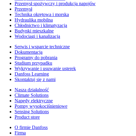
Przemysł spożywczy i produkcja napojów
Przemysł
Technika okrętowa i morska
Hydraulika mobilna
Chłodnictwo i klimatyzacja
Budynki mieszkalne
Wodociągi i kanalizacja
Serwis i wsparcie techniczne
Dokumentacja
Programy do pobrania
Studium przypadku
Wykrywanie i usuwanie usterek
Danfoss Learning
Skontaktuj się z nami
Nasza działalność
Climate Solutions
Napędy elektryczne
Pompy wysokociśnieniowe
Sensing Solutions
Product store
O firmie Danfoss
Firma