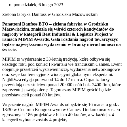
poniedziałek, 6 lutego 2023
Zielona fabryka Danfoss w Grodzisku Mazowieckim
Panattoni Danfoss BTO – zielona fabryka w Grodzisku
Mazowieckim, znalazła się wśród czterech kandydatów do
nagrody w kategorii Best Industrial & Logistics Project w
ramach MIPIM Awards. Gala rozdania nagród towarzyszyć
będzie największemu wydarzeniu w branży nieruchomości na
świecie.
MIPIM to wydarzenie z 33-letnią tradycją, które odbywa się
każdego roku pod koniec I kwartału we francuskim Cannes. Event
obejmuje przestrzeń wystawienniczą, wydarzenia networkingowe
oraz sesje konferencyjne z wiodącymi globalnymi ekspertami.
Najbliższa edycja potrwa od 14 do 17 marca. Organizatorzy
przewidują uczestnictwo ponad 20 000 osób i ok. 2400 firm, które
zaprezentują swoją ofertę. Tegoroczny MIPIM gościć będzie
przedstawicieli ponad 80 krajów.
Wręczenie nagród MIPIM Awards odbędzie się 16 marca o godz.
18:30 w Centrum Kongresowym w Cannes. Do konkursu zostało
zgłoszonych 186 projektów z blisko 40 krajów, a w każdej z 4
kategorii wybrane zostały 4 projekty.