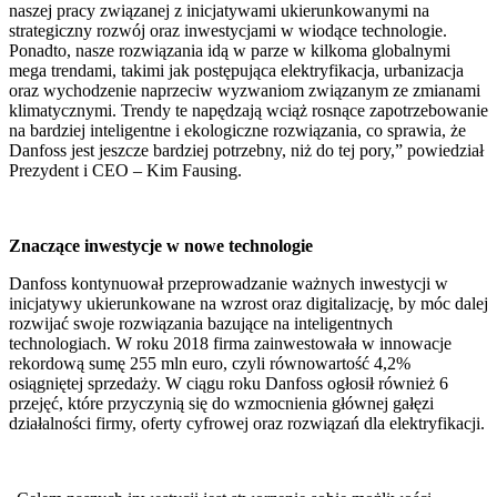
naszej pracy związanej z inicjatywami ukierunkowanymi na
strategiczny rozwój oraz inwestycjami w wiodące technologie.
Ponadto, nasze rozwiązania idą w parze w kilkoma globalnymi
mega trendami, takimi jak postępująca elektryfikacja, urbanizacja
oraz wychodzenie naprzeciw wyzwaniom związanym ze zmianami
klimatycznymi. Trendy te napędzają wciąż rosnące zapotrzebowanie
na bardziej inteligentne i ekologiczne rozwiązania, co sprawia, że
Danfoss jest jeszcze bardziej potrzebny, niż do tej pory,” powiedział
Prezydent i CEO – Kim Fausing.
Znaczące inwestycje w nowe technologie
Danfoss kontynuował przeprowadzanie ważnych inwestycji w
inicjatywy ukierunkowane na wzrost oraz digitalizację, by móc dalej
rozwijać swoje rozwiązania bazujące na inteligentnych
technologiach. W roku 2018 firma zainwestowała w innowacje
rekordową sumę 255 mln euro, czyli równowartość 4,2%
osiągniętej sprzedaży. W ciągu roku Danfoss ogłosił również 6
przejęć, które przyczynią się do wzmocnienia głównej gałęzi
działalności firmy, oferty cyfrowej oraz rozwiązań dla elektryfikacji.