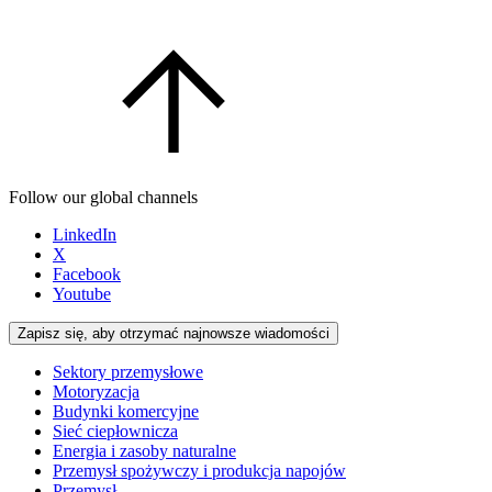
Follow our global channels
LinkedIn
X
Facebook
Youtube
Zapisz się, aby otrzymać najnowsze wiadomości
Sektory przemysłowe
Motoryzacja
Budynki komercyjne
Sieć ciepłownicza
Energia i zasoby naturalne
Przemysł spożywczy i produkcja napojów
Przemysł