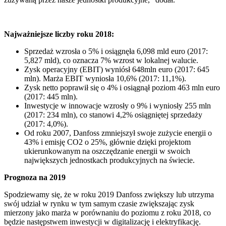
Najważniejsze liczby roku 2018:
Sprzedaż wzrosła o 5% i osiągnęła 6,098 mld euro (2017:
5,827 mld), co oznacza 7% wzrost w lokalnej walucie.
Zysk operacyjny (EBIT) wyniósł 648mln euro (2017: 645
mln). Marża EBIT wyniosła 10,6% (2017: 11,1%).
Zysk netto poprawił się o 4% i osiągnął poziom 463 mln euro
(2017: 445 mln).
Inwestycje w innowacje wzrosły o 9% i wyniosły 255 mln
(2017: 234 mln), co stanowi 4,2% osiągniętej sprzedaży
(2017: 4,0%).
Od roku 2007, Danfoss zmniejszył swoje zużycie energii o
43% i emisję CO2 o 25%, głównie dzięki projektom
ukierunkowanym na oszczędzanie energii w swoich
największych jednostkach produkcyjnych na świecie.
Prognoza na 2019
Spodziewamy się, że w roku 2019 Danfoss zwiększy lub utrzyma
swój udział w rynku w tym samym czasie zwiększając zysk
mierzony jako marża w porównaniu do poziomu z roku 2018, co
będzie następstwem inwestycji w digitalizację i elektryfikację.