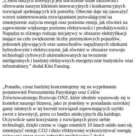
„Celem naszych inwestycji jest stworzenie sobie możliwości
oferowania naszym klientom innowacyjnych i konkurencyjnych
rozwiązań spełniających ich potrzeby. Obecnie daje się zauważyć
wzrost zainteresowania rozwiązaniami pozwalającymi na
zmniejszenie zużycia energii oraz poziomu emisji, jak również na
zapewnienie większego poziomu efektywności i produktywności.
Napędza to różnego rodzaju inicjatywy w obszarze elektryfikacji
mające na celu zwiększenie liczby przemysłowych pojazdów,
jednostek pływających oraz samochodów napędzanych silnikami
hybrydowymi i elektrycznymi, jak również w obszarze rozwoju
technologii cyfrowych ukierunkowanych na tworzenie
inteligentnych i bardziej efektywnych energetycznie budynków oraz
infrastruktury,” dodał Kim Fausing.
„Ponadto, coraz bardziej koncentrujemy się na wypełnianiu
postanowień Porozumienia Paryskiego oraz Celów
Zrównoważonego Rozwoju ONZ, które idealnie wpasowały się w
kontekst naszego biznesu, jako że jesteśmy w posiadaniu szerokiej
gamy istotnych w tej kwestii rozwiązań zapewniających szybki
zwrot z inwestycji, przez co bardzo atrakcyjnych dla każdego.
Oczywiście sami korzystamy z rozwijanych przez siebie
technologii, dzięki czemu w ciągu ostatnich 10 latach udało nam się
zmniejszyć emisję CO2 i dużo efektywniej wykorzystywać energię
zużywaną przez nasze jednostki produkcyjne,” dodał.