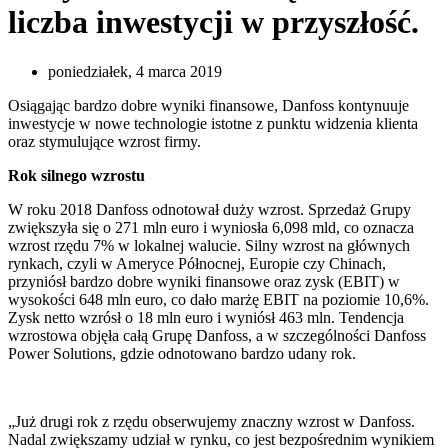
liczba inwestycji w przyszłość.
poniedziałek, 4 marca 2019
Osiągając bardzo dobre wyniki finansowe, Danfoss kontynuuje
inwestycje w nowe technologie istotne z punktu widzenia klienta
oraz stymulujące wzrost firmy.
Rok silnego wzrostu
W roku 2018 Danfoss odnotował duży wzrost. Sprzedaż Grupy
zwiększyła się o 271 mln euro i wyniosła 6,098 mld, co oznacza
wzrost rzędu 7% w lokalnej walucie. Silny wzrost na głównych
rynkach, czyli w Ameryce Północnej, Europie czy Chinach,
przyniósł bardzo dobre wyniki finansowe oraz zysk (EBIT) w
wysokości 648 mln euro, co dało marżę EBIT na poziomie 10,6%.
Zysk netto wzrósł o 18 mln euro i wyniósł 463 mln. Tendencja
wzrostowa objęła całą Grupę Danfoss, a w szczególności Danfoss
Power Solutions, gdzie odnotowano bardzo udany rok.
„Już drugi rok z rzędu obserwujemy znaczny wzrost w Danfoss.
Nadal zwiększamy udział w rynku, co jest bezpośrednim wynikiem