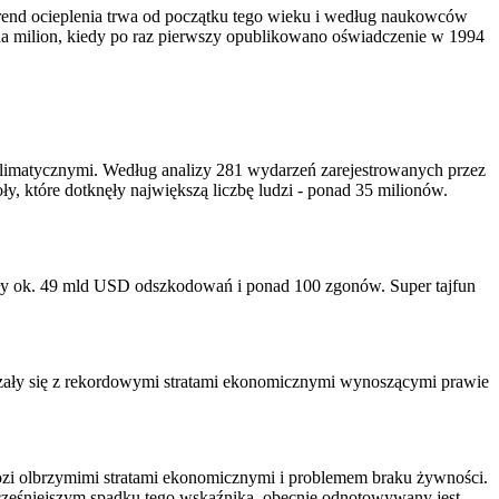
Trend ocieplenia trwa od początku tego wieku i według naukowców
 na milion, kiedy po raz pierwszy opublikowano oświadczenie w 1994
klimatycznymi. Według analizy 281 wydarzeń zarejestrowanych przez
 które dotknęły największą liczbę ludzi - ponad 35 milionów.
ły ok. 49 mld USD odszkodowań i ponad 100 zgonów. Super tajfun
zały się z rekordowymi stratami ekonomicznymi wynoszącymi prawie
ozi olbrzymimi stratami ekonomicznymi i problemem braku żywności.
eśniejszym spadku tego wskaźnika, obecnie odnotowywany jest