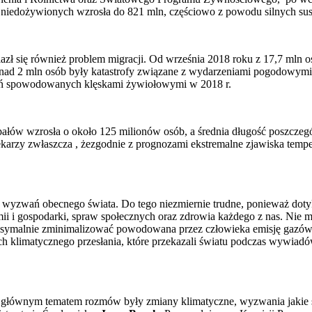
osób niedożywionych wzrosła do 821 mln, częściowo z powodu silnych s
ł się również problem migracji. Od września 2018 roku z 17,7 mln o
nad 2 mln osób były katastrofy związane z wydarzeniami pogodowymi 
edleń spowodowanych klęskami żywiołowymi w 2018 r.
upałów wzrosła o około 125 milionów osób, a średnia długość poszcze
ekarzy zwłaszcza , żezgodnie z prognozami ekstremalne zjawiska temp
 wyzwań obecnego świata. Do tego niezmiernie trudne, ponieważ dotyka
mii i gospodarki, spraw społecznych oraz zdrowia każdego z nas. Nie 
aksymalnie zminimalizować powodowana przez człowieka emisję gazów 
ch klimatycznego przesłania, które przekazali światu podczas wywi
łównym tematem rozmów były zmiany klimatyczne, wyzwania jakie się