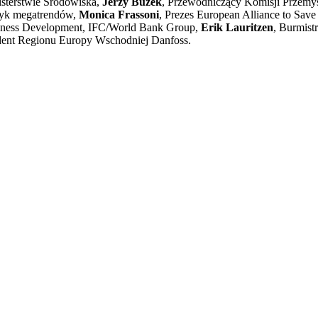
isterstwie Środowiska,
Jerzy Buzek
, Przewodniczący Komisji Przemy
ityk megatrendów,
Monica Frassoni
, Prezes European Alliance to Sa
usiness Development, IFC/World Bank Group,
Erik Lauritzen
, Burmist
zydent Regionu Europy Wschodniej Danfoss.