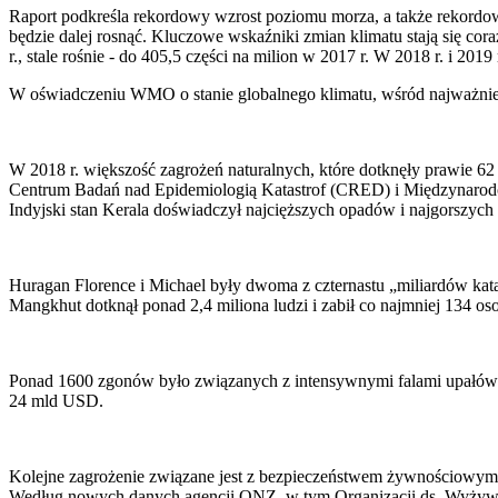
Raport podkreśla rekordowy wzrost poziomu morza, a także rekordow
będzie dalej rosnąć. Kluczowe wskaźniki zmian klimatu stają się co
r., stale rośnie - do 405,5 części na milion w 2017 r. W 2018 r. i 201
W oświadczeniu WMO o stanie globalnego klimatu, wśród najważniejs
W 2018 r. większość zagrożeń naturalnych, które dotknęły prawie 6
Centrum Badań nad Epidemiologią Katastrof (CRED) i Międzynarodowe
Indyjski stan Kerala doświadczył najcięższych opadów i najgorszych 
Huragan Florence i Michael były dwoma z czternastu „miliardów k
Mangkhut dotknął ponad 2,4 miliona ludzi i zabił co najmniej 134 oso
Ponad 1600 zgonów było związanych z intensywnymi falami upałów 
24 mld USD.
Kolejne zagrożenie związane jest z bezpieczeństwem żywnościowym. 
Według nowych danych agencji ONZ, w tym Organizacji ds. Wyżywi