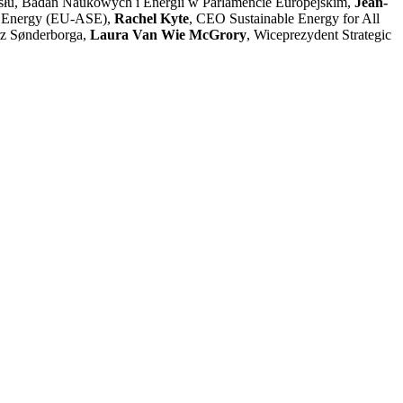
słu, Badań Naukowych i Energii w Parlamencie Europejskim,
Jean-
ve Energy (EU-ASE),
Rachel Kyte
, CEO Sustainable Energy for All
rz Sønderborga,
Laura Van Wie McGrory
, Wiceprezydent Strategic