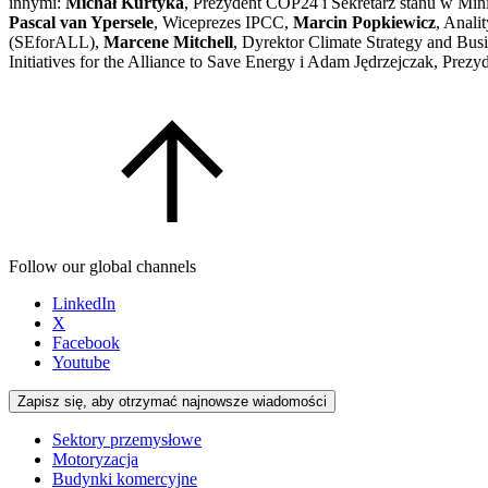
innymi:
Michał Kurtyka
, Prezydent COP24 i Sekretarz stanu w Min
Pascal van Ypersele
, Wiceprezes IPCC,
Marcin Popkiewicz
, Anal
(SEforALL),
Marcene Mitchell
, Dyrektor Climate Strategy and B
Initiatives for the Alliance to Save Energy i Adam Jędrzejczak, Pre
Follow our global channels
LinkedIn
X
Facebook
Youtube
Zapisz się, aby otrzymać najnowsze wiadomości
Sektory przemysłowe
Motoryzacja
Budynki komercyjne