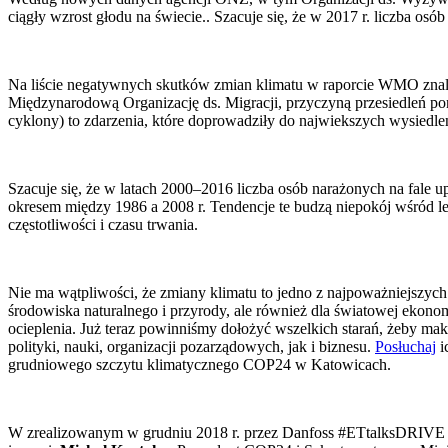
ciągły wzrost głodu na świecie.. Szacuje się, że w 2017 r. liczba 
Na liście negatywnych skutków zmian klimatu w raporcie WMO znalaz
Międzynarodową Organizację ds. Migracji, przyczyną przesiedleń po
cyklony) to zdarzenia, które doprowadziły do ​​najwiekszych wysi
Szacuje się, że w latach 2000–2016 liczba osób narażonych na fale 
okresem między 1986 a 2008 r. Tendencje te budzą niepokój wśród l
częstotliwości i czasu trwania.
Nie ma wątpliwości, że zmiany klimatu to jedno z najpoważniejszych
środowiska naturalnego i przyrody, ale również dla światowej ekono
ocieplenia. Już teraz powinniśmy dołożyć wszelkich starań, żeby m
polityki, nauki, organizacji pozarządowych, jak i biznesu.
Posłuchaj
i
grudniowego szczytu klimatycznego COP24 w Katowicach.
W zrealizowanym w grudniu 2018 r. przez Danfoss #ETtalksDRIVE g