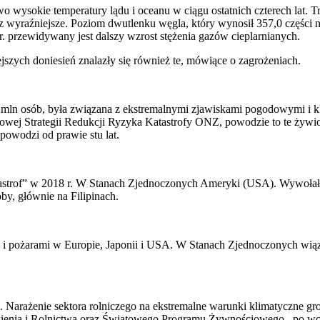
o wysokie temperatury lądu i oceanu w ciągu ostatnich czterech lat. 
raz wyraźniejsze. Poziom dwutlenku węgla, który wynosił 357,0 części
9 r. przewidywany jest dalszy wzrost stężenia gazów cieplarnianych.
zych doniesień znalazły się również te, mówiące o zagrożeniach.
2 mln osób, była związana z ekstremalnymi zjawiskami pogodowymi i 
j Strategii Redukcji Ryzyka Katastrofy ONZ, powodzie to te żywioły,
powodzi od prawie stu lat.
atastrof” w 2018 r. W Stanach Zjednoczonych Ameryki (USA). Wywoła
by, głównie na Filipinach.
i pożarami w Europie, Japonii i USA. W Stanach Zjednoczonych wią
Narażenie sektora rolniczego na ekstremalne warunki klimatyczne gr
enia i Rolnictwa oraz Światowego Programu Żywnościowego, po wcz