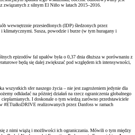
usz związanych z silnym El Niño w latach 2015–2016.
sób wewnętrznie przesiedlonych (IDP) śledzonych przez
i klimatycznymi. Susza, powodzie i burze (w tym huragany i
gólnych epizodów fal upałów była o 0,37 dnia dłuższa w porównaniu z
eraturowe będą się dalej zwiększać pod względem ich intensywności,
 wszystkich sfer naszego życia – nie jest zagrożeniem jedynie dla
możemy odkładać na póżniej działań na rzecz ograniczenia globalnego
cieplarnianych. I doskonale o tym wiedzą zarówno przedstawiciele
adów #ETtalksDRIVE realizowanych przez Danfoss w ramach
 z nimi wiążą i możliwości ich ograniczania. Mówili o tym między