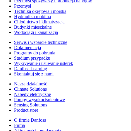
Przemysł spożywczy i produkcja napojów
Przemysł
Technika okrętowa i morska
Hydraulika mobilna
Chłodnictwo i klimatyzacja
Budynki mieszkalne
Wodociągi i kanalizacja
Serwis i wsparcie techniczne
Dokumentacja
Programy do pobrania
Studium przypadku
Wykrywanie i usuwanie usterek
Danfoss Learning
Skontaktuj się z nami
Nasza działalność
Climate Solutions
Napędy elektryczne
Pompy wysokociśnieniowe
Sensing Solutions
Product store
O firmie Danfoss
Firma
Aktualności i wydarzenia