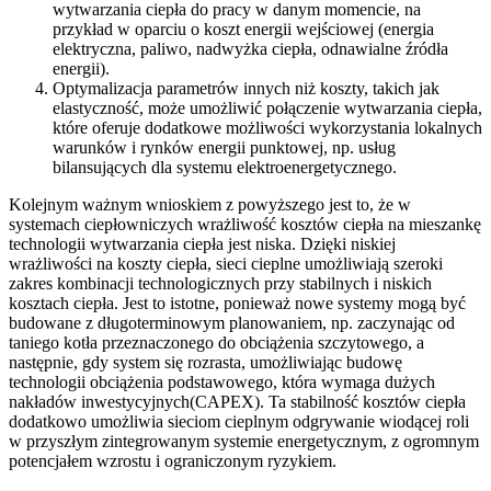
wytwarzania ciepła do pracy w danym momencie, na
przykład w oparciu o koszt energii wejściowej (energia
elektryczna, paliwo, nadwyżka ciepła, odnawialne źródła
energii).
Optymalizacja parametrów innych niż koszty, takich jak
elastyczność, może umożliwić połączenie wytwarzania ciepła,
które oferuje dodatkowe możliwości wykorzystania lokalnych
warunków i rynków energii punktowej, np. usług
bilansujących dla systemu elektroenergetycznego.
Kolejnym ważnym wnioskiem z powyższego jest to, że w
systemach ciepłowniczych wrażliwość kosztów ciepła na mieszankę
technologii wytwarzania ciepła jest niska. Dzięki niskiej
wrażliwości na koszty ciepła, sieci cieplne umożliwiają szeroki
zakres kombinacji technologicznych przy stabilnych i niskich
kosztach ciepła. Jest to istotne, ponieważ nowe systemy mogą być
budowane z długoterminowym planowaniem, np. zaczynając od
taniego kotła przeznaczonego do obciążenia szczytowego, a
następnie, gdy system się rozrasta, umożliwiając budowę
technologii obciążenia podstawowego, która wymaga dużych
nakładów inwestycyjnych(CAPEX). Ta stabilność kosztów ciepła
dodatkowo umożliwia sieciom cieplnym odgrywanie wiodącej roli
w przyszłym zintegrowanym systemie energetycznym, z ogromnym
potencjałem wzrostu i ograniczonym ryzykiem.