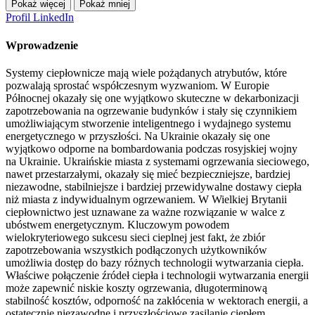
Pokaż więcej
Pokaż mniej
Profil LinkedIn
Wprowadzenie
Systemy ciepłownicze mają wiele pożądanych atrybutów, które
pozwalają sprostać współczesnym wyzwaniom. W Europie
Północnej okazały się one wyjątkowo skuteczne w dekarbonizacji
zapotrzebowania na ogrzewanie budynków i stały się czynnikiem
umożliwiającym stworzenie inteligentnego i wydajnego systemu
energetycznego w przyszłości. Na Ukrainie okazały się one
wyjątkowo odporne na bombardowania podczas rosyjskiej wojny
na Ukrainie. Ukraińskie miasta z systemami ogrzewania sieciowego,
nawet przestarzałymi, okazały się mieć bezpieczniejsze, bardziej
niezawodne, stabilniejsze i bardziej przewidywalne dostawy ciepła
niż miasta z indywidualnym ogrzewaniem. W Wielkiej Brytanii
ciepłownictwo jest uznawane za ważne rozwiązanie w walce z
ubóstwem energetycznym. Kluczowym powodem
wielokryteriowego sukcesu sieci cieplnej jest fakt, że zbiór
zapotrzebowania wszystkich podłączonych użytkowników
umożliwia dostęp do bazy różnych technologii wytwarzania ciepła.
Właściwe połączenie źródeł ciepła i technologii wytwarzania energii
może zapewnić niskie koszty ogrzewania, długoterminową
stabilność kosztów, odporność na zakłócenia w wektorach energii, a
ostatecznie niezawodne i przyszłościowe zasilanie ciepłem