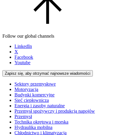
Follow our global channels
LinkedIn
X
Facebook
Youtube
Zapisz się, aby otrzymać najnowsze wiadomości
Sektory przemysłowe
Motoryzacja
Budynki komercyjne
Sieć ciepłownicza
Energia i zasoby naturalne
Przemysł spożywczy i produkcja napojów
Przemysł
Technika okrętowa i morska
Hydraulika mobilna
Chłodnictwo i klimatyzacja