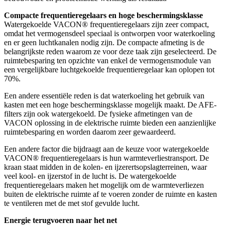
Compacte frequentieregelaars en hoge beschermingsklasse
Watergekoelde VACON® frequentieregelaars zijn zeer compact,
omdat het vermogensdeel speciaal is ontworpen voor waterkoeling
en er geen luchtkanalen nodig zijn. De compacte afmeting is de
belangrijkste reden waarom ze voor deze taak zijn geselecteerd. De
ruimtebesparing ten opzichte van enkel de vermogensmodule van
een vergelijkbare luchtgekoelde frequentieregelaar kan oplopen tot
70%.
Een andere essentiële reden is dat waterkoeling het gebruik van
kasten met een hoge beschermingsklasse mogelijk maakt. De AFE-
filters zijn ook watergekoeld. De fysieke afmetingen van de
VACON oplossing in de elektrische ruimte bieden een aanzienlijke
ruimtebesparing en worden daarom zeer gewaardeerd.
Een andere factor die bijdraagt aan de keuze voor watergekoelde
VACON® frequentieregelaars is hun warmteverliestransport. De
kraan staat midden in de kolen- en ijzerertsopslagterreinen, waar
veel kool- en ijzerstof in de lucht is. De watergekoelde
frequentieregelaars maken het mogelijk om de warmteverliezen
buiten de elektrische ruimte af te voeren zonder de ruimte en kasten
te ventileren met de met stof gevulde lucht.
Energie terugvoeren naar het net