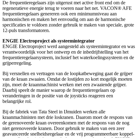
De frequentieregelaars zijn uitgerust met active front end om de
regeneratieve energie terug te voeren naar het net. VACON® AFE
frequentieregelaars genereren ook een minimumniveau aan
harmonischen en maken het eenvoudig om aan de harmonische
specificaties te voldoen zonder gebruik te maken van speciale, grote
12-puls transformatoren.
ENGIE Electroproject als systeemintegrator
ENGIE Electroproject werd aangesteld als systeemintegrator en was
verantwoordelijk voor het ontwerp en de inbedrijfstelling van het
frequentieregelaarsysteem, inclusief het waterkoelingssysteem en de
grijperregeling.
Bij versnellen en vertragen van de loopkatbeweging gaat de grijper
van de kraan zwaaien. Omdat de lostijden zo kort mogelijk moeten
zijn, moet de kraanmachinist werken met een zwaaiende grijper.
Daarbij speelt de manier waarop de frequentieregelaars op
veranderingen in de positie van de joysticks reageren een
belangrijke rol.
Bij de fabriek van Tata Steel in IJmuiden werken alle
kraanmachinisten met drie loskranen. Daarom moet de respons van
de gerenoveerde kraan overeenkomen met de respons van de nog
niet gerenoveerde kranen. Door gebruik te maken van een zeer
geavanceerde snelheidsregelaar en de vrij programmeerbare koppel-