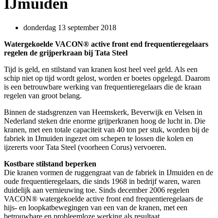
IJmuiden
donderdag 13 september 2018
Watergekoelde VACON® active front end frequentieregelaars
regelen de grijperkraan bij Tata Steel
Tijd is geld, en stilstand van kranen kost heel veel geld. Als een
schip niet op tijd wordt gelost, worden er boetes opgelegd. Daarom
is een betrouwbare werking van frequentieregelaars die de kraan
regelen van groot belang.
Binnen de stadsgrenzen van Heemskerk, Beverwijk en Velsen in
Nederland steken drie enorme grijperkranen hoog de lucht in. Die
kranen, met een totale capaciteit van 40 ton per stuk, worden bij de
fabriek in IJmuiden ingezet om schepen te lossen die kolen en
ijzererts voor Tata Steel (voorheen Corus) vervoeren.
Kostbare stilstand beperken
Die kranen vormen de ruggengraat van de fabriek in IJmuiden en de
oude frequentieregelaars, die sinds 1968 in bedrijf waren, waren
duidelijk aan vernieuwing toe. Sinds december 2006 regelen
VACON® watergekoelde active front end frequentieregelaars de
hijs- en loopkatbewegingen van een van de kranen, met een
betrouwbare en probleemloze werking als resultaat.