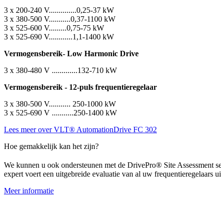
3 x 200-240 V..............0,25-37 kW
3 x 380-500 V...........0,37-1100 kW
3 x 525-600 V.........0,75-75 kW
3 x 525-690 V............1,1-1400 kW
Vermogensbereik- Low Harmonic Drive
3 x 380-480 V .............132-710 kW
Vermogensbereik - 12-puls frequentieregelaar
3 x 380-500 V........... 250-1000 kW
3 x 525-690 V ...........250-1400 kW
Lees meer over VLT® AutomationDrive FC 302
Hoe gemakkelijk kan het zijn?
We kunnen u ook ondersteunen met de DrivePro®
Site Assessment se
expert voert een uitgebreide evaluatie van al uw frequentieregelaars 
Meer informatie