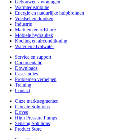
Gebouwen - woningen
Warmtedistributie
Energie en natuurlijke hulpbronnen
Voedsel en dranken
Industrie
Maritiem en offshore
Mobiele hydrauliek
Koeling en airconditioning
Water en afvalwater
Service en support
Documentatie
Downloads
Casestudies
Problemen verhelpen
Training
Contact
Onze marktsegmenten
Climate Solutions
Drives
High Pressure Pumps
Sensing Solutions
Product Store