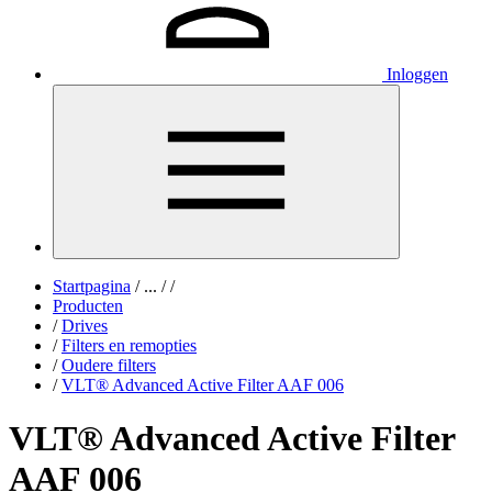
Inloggen
Startpagina
/
...
/
/
Producten
/
Drives
/
Filters en remopties
/
Oudere filters
/
VLT® Advanced Active Filter AAF 006
VLT® Advanced Active Filter
AAF 006