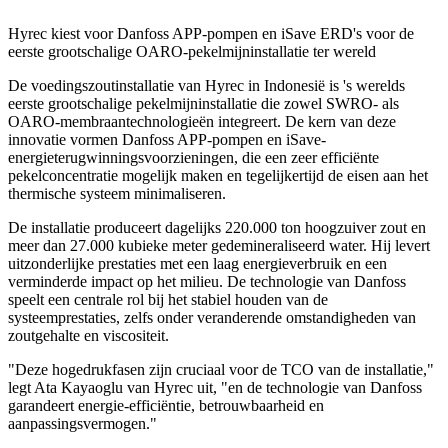
Hyrec kiest voor Danfoss APP-pompen en iSave ERD's voor de
eerste grootschalige OARO-pekelmijninstallatie ter wereld
De voedingszoutinstallatie van Hyrec in Indonesië is 's werelds
eerste grootschalige pekelmijninstallatie die zowel SWRO- als
OARO-membraantechnologieën integreert. De kern van deze
innovatie vormen Danfoss APP-pompen en iSave-
energieterugwinningsvoorzieningen, die een zeer efficiënte
pekelconcentratie mogelijk maken en tegelijkertijd de eisen aan het
thermische systeem minimaliseren.
De installatie produceert dagelijks 220.000 ton hoogzuiver zout en
meer dan 27.000 kubieke meter gedemineraliseerd water. Hij levert
uitzonderlijke prestaties met een laag energieverbruik en een
verminderde impact op het milieu. De technologie van Danfoss
speelt een centrale rol bij het stabiel houden van de
systeemprestaties, zelfs onder veranderende omstandigheden van
zoutgehalte en viscositeit.
"Deze hogedrukfasen zijn cruciaal voor de TCO van de installatie,"
legt Ata Kayaoglu van Hyrec uit, "en de technologie van Danfoss
garandeert energie-efficiëntie, betrouwbaarheid en
aanpassingsvermogen."