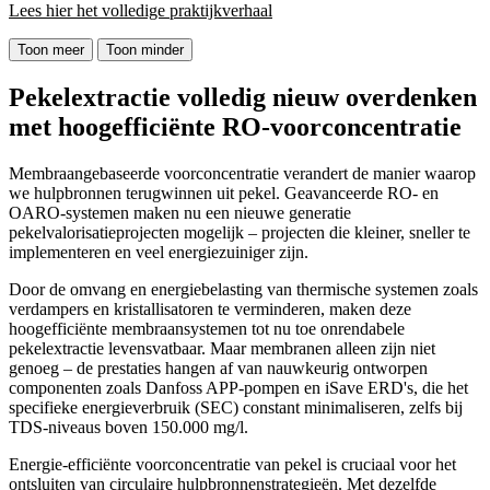
Lees hier het volledige praktijkverhaal
Toon meer
Toon minder
Pekelextractie volledig nieuw overdenken
met hoogefficiënte RO-voorconcentratie
Membraangebaseerde voorconcentratie verandert de manier waarop
we hulpbronnen terugwinnen uit pekel. Geavanceerde RO- en
OARO-systemen maken nu een nieuwe generatie
pekelvalorisatieprojecten mogelijk – projecten die kleiner, sneller te
implementeren en veel energiezuiniger zijn.
Door de omvang en energiebelasting van thermische systemen zoals
verdampers en kristallisatoren te verminderen, maken deze
hoogefficiënte membraansystemen tot nu toe onrendabele
pekelextractie levensvatbaar. Maar membranen alleen zijn niet
genoeg – de prestaties hangen af van nauwkeurig ontworpen
componenten zoals Danfoss APP-pompen en iSave ERD's, die het
specifieke energieverbruik (SEC) constant minimaliseren, zelfs bij
TDS-niveaus boven 150.000 mg/l.
Energie-efficiënte voorconcentratie van pekel is cruciaal voor het
ontsluiten van circulaire hulpbronnenstrategieën. Met dezelfde