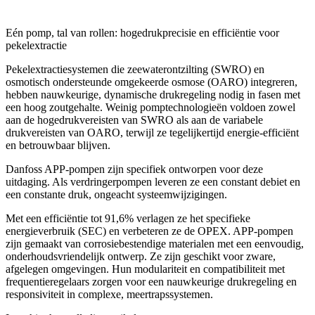
Eén pomp, tal van rollen: hogedrukprecisie en efficiëntie voor
pekelextractie
Pekelextractiesystemen die zeewaterontzilting (SWRO) en
osmotisch ondersteunde omgekeerde osmose (OARO) integreren,
hebben nauwkeurige, dynamische drukregeling nodig in fasen met
een hoog zoutgehalte. Weinig pomptechnologieën voldoen zowel
aan de hogedrukvereisten van SWRO als aan de variabele
drukvereisten van OARO, terwijl ze tegelijkertijd energie-efficiënt
en betrouwbaar blijven.
Danfoss APP-pompen zijn specifiek ontworpen voor deze
uitdaging. Als verdringerpompen leveren ze een constant debiet en
een constante druk, ongeacht systeemwijzigingen.
Met een efficiëntie tot 91,6% verlagen ze het specifieke
energieverbruik (SEC) en verbeteren ze de OPEX. APP-pompen
zijn gemaakt van corrosiebestendige materialen met een eenvoudig,
onderhoudsvriendelijk ontwerp. Ze zijn geschikt voor zware,
afgelegen omgevingen. Hun modulariteit en compatibiliteit met
frequentieregelaars zorgen voor een nauwkeurige drukregeling en
responsiviteit in complexe, meertrapssystemen.