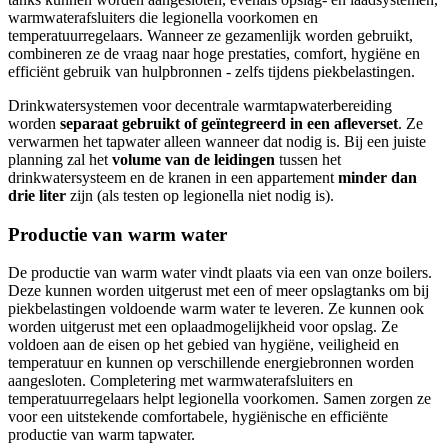
warmwaterafsluiters die legionella voorkomen en
temperatuurregelaars. Wanneer ze gezamenlijk worden gebruikt,
combineren ze de vraag naar hoge prestaties, comfort, hygiëne en
efficiënt gebruik van hulpbronnen - zelfs tijdens piekbelastingen.
Drinkwatersystemen voor decentrale warmtapwaterbereiding
worden
separaat gebruikt of geïntegreerd in een afleverset
. Ze
verwarmen het tapwater alleen wanneer dat nodig is. Bij een juiste
planning zal het
volume van de leidingen
tussen het
drinkwatersysteem en de kranen in een appartement
minder dan
drie liter
zijn (als testen op legionella niet nodig is).
Productie van warm water
De productie van warm water vindt plaats via een van onze boilers.
Deze kunnen worden uitgerust met een of meer opslagtanks om bij
piekbelastingen voldoende warm water te leveren. Ze kunnen ook
worden uitgerust met een oplaadmogelijkheid voor opslag. Ze
voldoen aan de eisen op het gebied van hygiëne, veiligheid en
temperatuur en kunnen op verschillende energiebronnen worden
aangesloten. Completering met warmwaterafsluiters en
temperatuurregelaars helpt legionella voorkomen. Samen zorgen ze
voor een uitstekende comfortabele, hygiënische en efficiënte
productie van warm tapwater.