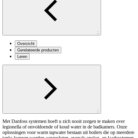
;
Overzicht
Gerelateerde producten
Leren
;
Met Danfoss systemen hoeft u zich nooit zorgen te maken over
legionella of onvoldoende of koud water in de badkamers. Onze
oplossingen voor warm tapwater bestaan uit boilers die op meerdere
tanks kunnen worden aangesloten, evenals opslag- en laadsystemen,