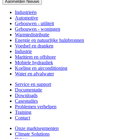
Aanmelden Nieuws
Industrieën
Automotive
Gebouwen - utiliteit
Gebouwen - woningen
Warmtedistributie
Energie en natuurlijke hulpbronnen
Voedsel en dranken
Industrie
Maritiem en offshore
Mobiele hydrauliek
Koeling en airconditioning
Water en afvalwater
Service en support
Documentatie
Downloads
Casestudies
Problemen verhelpen
Training
Contact
Onze marktsegmenten
Climate Solutions