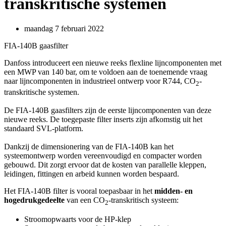
transkritische systemen
maandag 7 februari 2022
FIA-140B gaasfilter
Danfoss introduceert een nieuwe reeks flexline lijncomponenten met
een MWP van 140 bar, om te voldoen aan de toenemende vraag
naar lijncomponenten in industrieel ontwerp voor R744, CO
-
2
transkritische systemen.
De FIA-140B gaasfilters zijn de eerste lijncomponenten van deze
nieuwe reeks. De toegepaste filter inserts zijn afkomstig uit het
standaard SVL-platform.
Dankzij de dimensionering van de FIA-140B kan het
systeemontwerp worden vereenvoudigd en compacter worden
gebouwd. Dit zorgt ervoor dat de kosten van parallelle kleppen,
leidingen, fittingen en arbeid kunnen worden bespaard.
Het FIA-140B filter is vooral toepasbaar in het
midden- en
hogedrukgedeelte
van een CO
-transkritisch systeem:
2
Stroomopwaarts voor de HP-klep