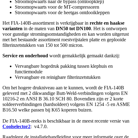
Stroomopwaarts naar de bypass (omloopklep)
Stroomopwaarts voor de MT-compressoren
Stroomopwaarts voor de heetgas ontdooikleppen
Het FIA-140B-assortiment is verkrijgbaar in
rechte en haakse
varianten
in de maten van
DN50 tot DN100
. Het is ontworpen
voor gunstige stromingsomstandigheden en kan worden uitgerust
met het bestaande assortiment roestvrijstalen platte en geplooide
filterinzetstukken van 150 tot 500 micron.
Service en onderhoud
wordt gemakkelijk gemaakt dankzij:
Vervangbare hogedruk pakking tussen klephuis en
functiemodule
Vervangbare en reinigbare filterinzetstukken
Om het hogere drukniveau aan te kunnen, wordt de FIA-140B
geleverd met 2 dikwandige Butt-Weld-verbindingen volgens EN
10216-2 en ANSI B 36.10 SCH 80. Bovendien zijn er 2 korte
soldeerverbindingen (hardsoldeer) volgens EN 1254 -5 en ASME
B16.50 welke passen bij K65 koperen buizen.
De FIA-140B-reeks is beschikbaar in de meest recente versie van
Coolselector2
: v4.7.0.
Raadpleeg de installatiehandleiding voor meer informatie over de